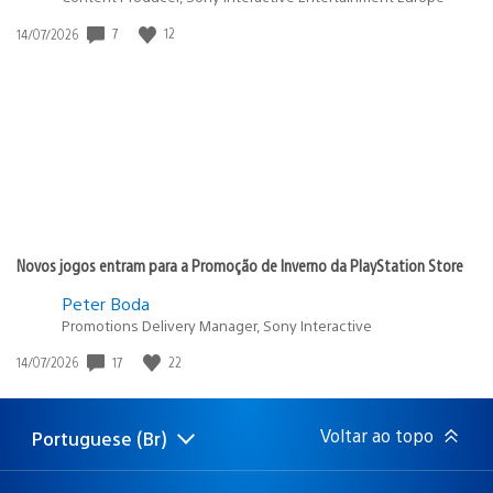
Data
7
12
14/07/2026
de
publicação:
Novos jogos entram para a Promoção de Inverno da PlayStation Store
Peter Boda
Promotions Delivery Manager, Sony Interactive
Data
17
22
14/07/2026
de
publicação:
Voltar ao topo
Portuguese (Br)
Selecione
Região
uma
atual:
região