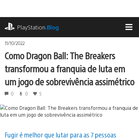
Ir
para
o
playstation.com
conteúdo
PlayStation
.Blog
MEN
11/10/2022
Como Dragon Ball: The Breakers
transformou a franquia de luta em
um jogo de sobrevivência assimétrico
0
0
5
Fugir é melhor que lutar para as 7 pessoas