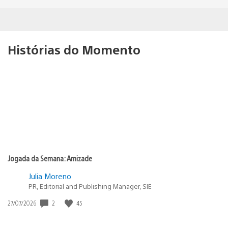
Histórias do Momento
Jogada da Semana: Amizade
Julia Moreno
PR, Editorial and Publishing Manager, SIE
Data
2
45
27/07/2026
de
publicação: