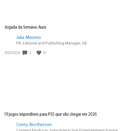
Jogada da Semana: Aura
Julia Moreno
PR, Editorial and Publishing Manager, SIE
Data
3
11
17/07/2026
de
publicação:
19 jogos imperdíveis para PS5 que vão chegar em 2026
Corey Brotherson
Content Producer, Sony Interactive Entertainment Europe