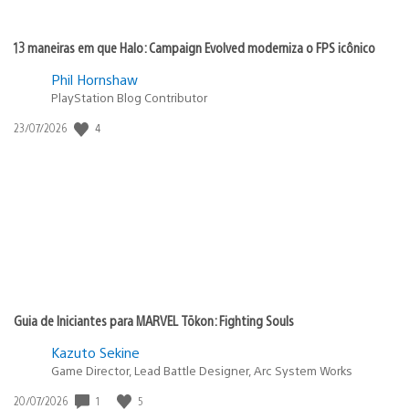
13 maneiras em que Halo: Campaign Evolved moderniza o FPS icônico
Phil Hornshaw
PlayStation Blog Contributor
Data
4
23/07/2026
de
publicação:
Guia de Iniciantes para MARVEL Tōkon: Fighting Souls
Kazuto Sekine
Game Director, Lead Battle Designer, Arc System Works
Data
1
5
20/07/2026