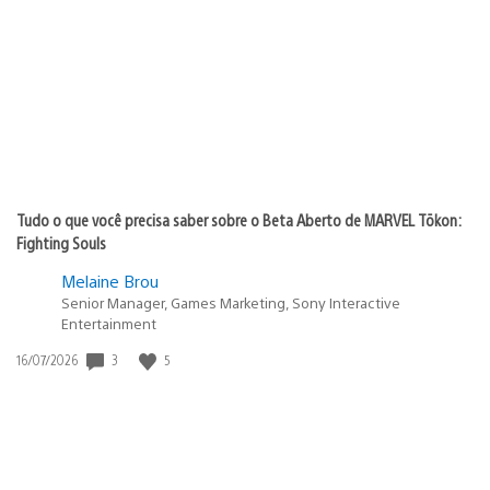
de
publicação:
Tudo o que você precisa saber sobre o Beta Aberto de MARVEL Tōkon:
Fighting Souls
Melaine Brou
Senior Manager, Games Marketing, Sony Interactive
Entertainment
Data
3
5
16/07/2026
de
publicação: