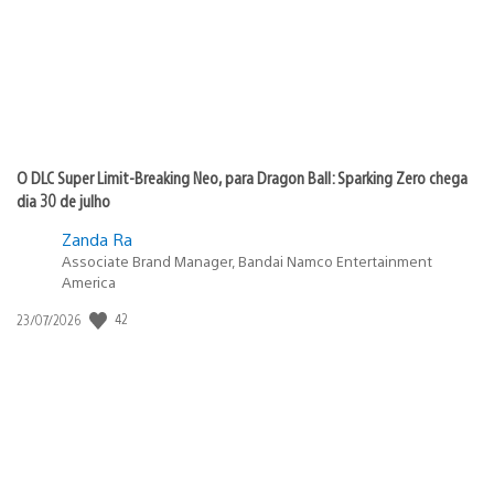
O DLC Super Limit-Breaking Neo, para Dragon Ball: Sparking Zero chega
dia 30 de julho
Zanda Ra
Associate Brand Manager, Bandai Namco Entertainment
America
Data
42
23/07/2026
de
publicação: