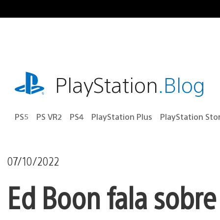
Ir
para
o
conteúdo
playstation.com
PlayStation
.Blog
PS5
PS VR2
PS4
PlayStation Plus
PlayStation Sto
07/10/2022
Ed Boon fala sobre