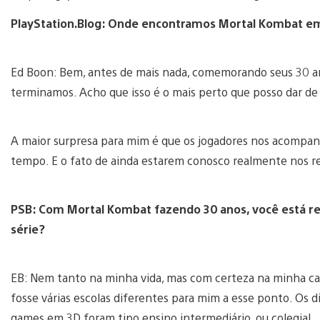
PlayStation.Blog: Onde encontramos Mortal Kombat e
Ed Boon: Bem, antes de mais nada, comemorando seus 30 a
terminamos. Acho que isso é o mais perto que posso dar de
A maior surpresa para mim é que os jogadores nos acompa
tempo. E o fato de ainda estarem conosco realmente nos rev
PSB: Com Mortal Kombat fazendo 30 anos, você está re
série?
EB: Nem tanto na minha vida, mas com certeza na minha ca
fosse várias escolas diferentes para mim a esse ponto. Os d
games em 3D foram tipo ensino intermediário, ou colegial.