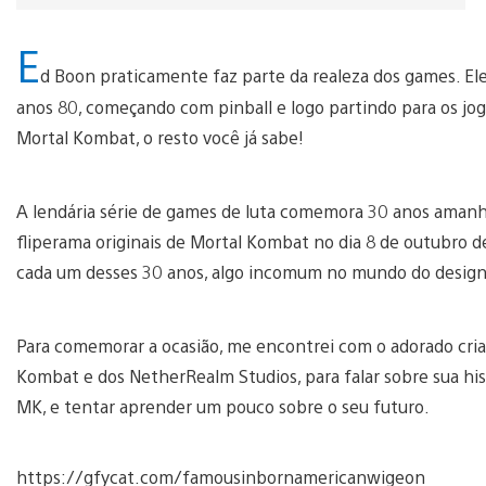
E
d Boon praticamente faz parte da realeza dos games. E
anos 80, começando com pinball e logo partindo para os jogo
Mortal Kombat, o resto você já sabe!
A lendária série de games de luta comemora 30 anos amanh
fliperama originais de Mortal Kombat no dia 8 de outubro
cada um desses 30 anos, algo incomum no mundo do desig
Para comemorar a ocasião, me encontrei com o adorado criad
Kombat e dos NetherRealm Studios, para falar sobre sua his
MK, e tentar aprender um pouco sobre o seu futuro.
https://gfycat.com/famousinbornamericanwigeon