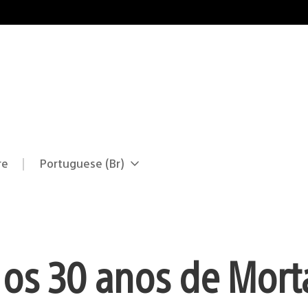
re
Portuguese (Br)
Selecione
Região
uma
atual:
região
 os 30 anos de Mort