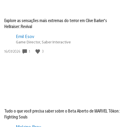
Explore as sensações mais extremas do terror em Clive Barker’s
Hellraiser: Revival
Emil Esov
Game Director, Saber Interactive
Data
1
3
16/07/2026
de
publicação:
Tudo o que você precisa saber sobre o Beta Aberto de MARVEL Tōkon:
Fighting Souls
Melaine Brou