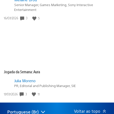
Senior Manager, Games Marketing, Sony Interactive
Entertainment
Data
3
5
16/07/2026
de
publicação:
Jogada da Semana: Aura
Julia Moreno
PR, Editorial and Publishing Manager, SIE
Data
3
11
17/07/2026
de
publicação:
Voltar ao topo
Portuguese (Br)
Selecione
Região