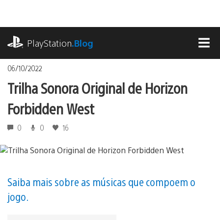
Ir
para
o
playstation.com
conteúdo
PlayStation
.Blog
MEN
06/10/2022
Trilha Sonora Original de Horizon
Forbidden West
0
0
16
Saiba mais sobre as músicas que compoem o
jogo.