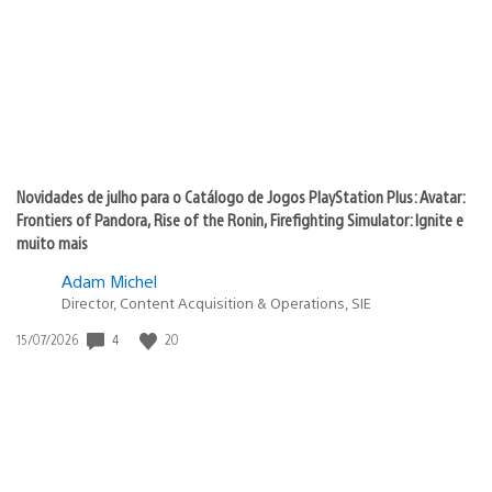
publicação:
Novidades de julho para o Catálogo de Jogos PlayStation Plus: Avatar:
Frontiers of Pandora, Rise of the Ronin, Firefighting Simulator: Ignite e
muito mais
Adam Michel
Director, Content Acquisition & Operations, SIE
Data
4
20
15/07/2026
de
publicação: