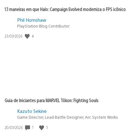
13 maneiras em que Halo: Campaign Evolved moderniza o FPS icônico
Phil Hornshaw
PlayStation Blog Contributor
Data
4
23/07/2026
de
publicação:
Guia de Iniciantes para MARVEL Tōkon: Fighting Souls
Kazuto Sekine
Game Director, Lead Battle Designer, Arc System Works
Data
1
5
20/07/2026
de