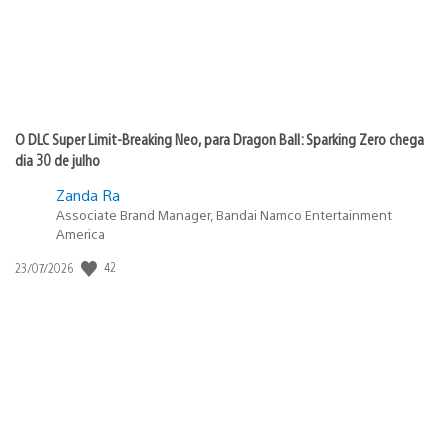
O DLC Super Limit-Breaking Neo, para Dragon Ball: Sparking Zero chega
dia 30 de julho
Zanda Ra
Associate Brand Manager, Bandai Namco Entertainment
America
Data
42
23/07/2026
de
publicação: