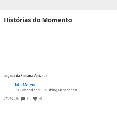
Histórias do Momento
Jogada da Semana: Amizade
Julia Moreno
PR, Editorial and Publishing Manager, SIE
Data
2
45
27/07/2026
de
publicação: