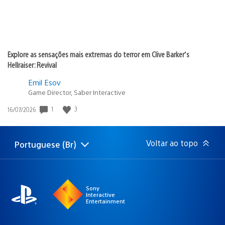
Explore as sensações mais extremas do terror em Clive Barker’s
Hellraiser: Revival
Emil Esov
Game Director, Saber Interactive
Data
1
3
16/07/2026
de
publicação:
Voltar ao topo
Portuguese (Br)
Selecione
Região
uma
atual:
região
Sony
Interactive
Entertainment