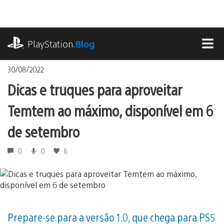
Ir
para
o
playstation.com
conteúdo
PlayStation
.Blog
MEN
30/08/2022
Dicas e truques para aproveitar
Temtem ao máximo, disponível em 6
de setembro
0
0
6
Prepare-se para a versão 1.0, que chega para PS5