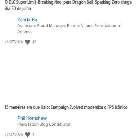
O DLC Super Limit-Breaking Neo, para Dragon Ball: Sparking Zero chega
dia 30 de julho
Zanda Ra
Associate Brand Manager, Bandai Namco Entertainment
America
Data
42
23/07/2026
de
publicação:
13 maneiras em que Halo: Campaign Evolved moderniza o FPS icônico
Phil Hornshaw
PlayStation Blog Contributor
Data
4
23/07/2026