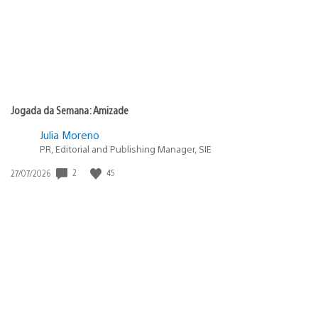
Jogada da Semana: Amizade
Julia Moreno
PR, Editorial and Publishing Manager, SIE
Data
2
45
27/07/2026
de
publicação: