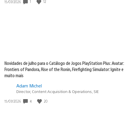
Data
1
12
15/07/2026
de
publicação:
Novidades de julho para o Catálogo de Jogos PlayStation Plus: Avatar:
Frontiers of Pandora, Rise of the Ronin, Firefighting Simulator: Ignite e
muito mais
Adam Michel
Director, Content Acquisition & Operations, SIE
Data
4
20
15/07/2026
de
publicação: