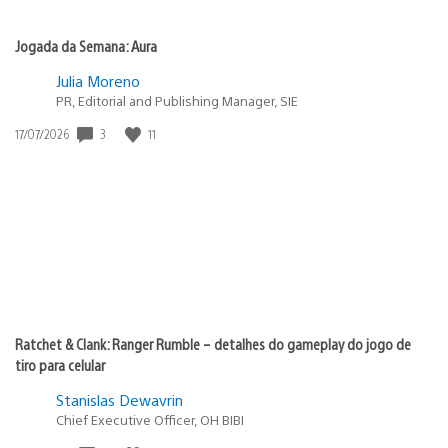
Jogada da Semana: Aura
Julia Moreno
PR, Editorial and Publishing Manager, SIE
Data
3
11
17/07/2026
de
publicação:
Ratchet & Clank: Ranger Rumble – detalhes do gameplay do jogo de
tiro para celular
Stanislas Dewavrin
Chief Executive Officer, OH BIBI