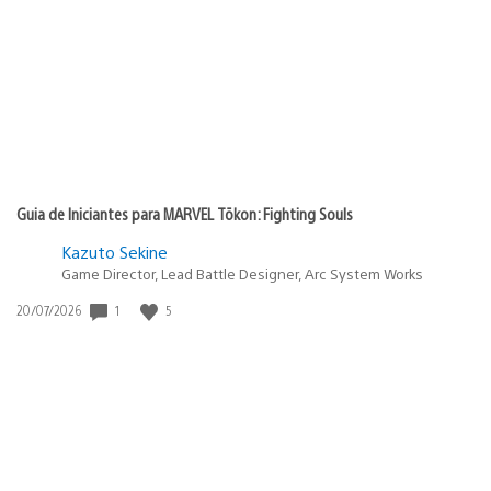
de
publicação:
Guia de Iniciantes para MARVEL Tōkon: Fighting Souls
Kazuto Sekine
Game Director, Lead Battle Designer, Arc System Works
Data
1
5
20/07/2026
de
publicação: