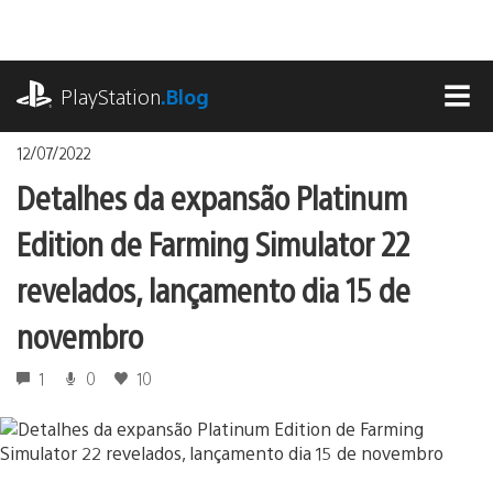
Ir
para
o
playstation.com
conteúdo
PlayStation
.Blog
MEN
12/07/2022
Detalhes da expansão Platinum
Edition de Farming Simulator 22
revelados, lançamento dia 15 de
novembro
1
0
10