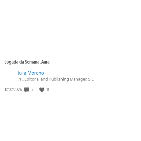
de
publicação:
Jogada da Semana: Aura
Julia Moreno
PR, Editorial and Publishing Manager, SIE
Data
3
11
17/07/2026
de
publicação: