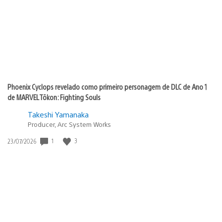
Phoenix Cyclops revelado como primeiro personagem de DLC de Ano 1
de MARVEL Tōkon: Fighting Souls
Takeshi Yamanaka
Producer, Arc System Works
Data
1
3
23/07/2026
de
publicação: