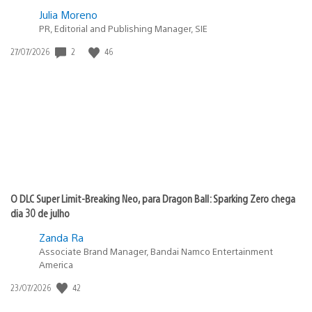
Julia Moreno
PR, Editorial and Publishing Manager, SIE
Data
2
46
27/07/2026
de
publicação:
O DLC Super Limit-Breaking Neo, para Dragon Ball: Sparking Zero chega
dia 30 de julho
Zanda Ra
Associate Brand Manager, Bandai Namco Entertainment
America
Data
42
23/07/2026
de
publicação: