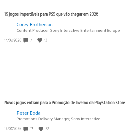
19 jogos imperdíveis para PS5 que vão chegar em 2026
Corey Brotherson
Content Producer, Sony Interactive Entertainment Europe
Data
7
13
14/07/2026
de
publicação:
Novos jogos entram para a Promoção de Inverno da PlayStation Store
Peter Boda
Promotions Delivery Manager, Sony Interactive
Data
17
22
14/07/2026