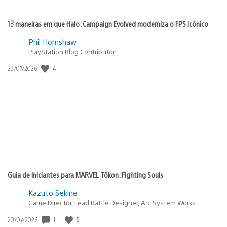
13 maneiras em que Halo: Campaign Evolved moderniza o FPS icônico
Phil Hornshaw
PlayStation Blog Contributor
Data
4
23/07/2026
de
publicação:
Guia de Iniciantes para MARVEL Tōkon: Fighting Souls
Kazuto Sekine
Game Director, Lead Battle Designer, Arc System Works
Data
1
5
20/07/2026