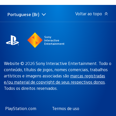
de
publicação:
Voltar ao topo
Portuguese (Br)
Selecione
Região
uma
atual:
região
Sony
Interactive
Entertainment
Website © 2026 Sony Interactive Entertainment. Todo o
conteúdo, títulos de jogos, nomes comerciais, trabalhos
artísticos e imagens associadas são
marcas registradas
e/ou material de copyright de seus respectivos donos
.
Todos os direitos reservados.
PlayStation.com
Termos de uso