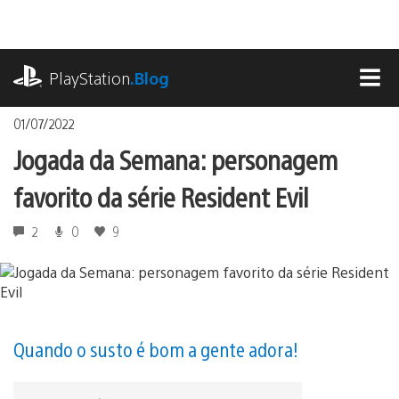
Ir
para
o
playstation.com
conteúdo
PlayStation
.Blog
MEN
01/07/2022
Jogada da Semana: personagem
favorito da série Resident Evil
2
0
9
Quando o susto é bom a gente adora!