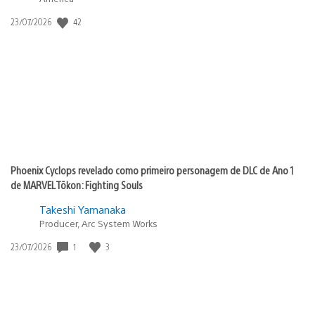
Data
42
23/07/2026
de
publicação:
Phoenix Cyclops revelado como primeiro personagem de DLC de Ano 1
de MARVEL Tōkon: Fighting Souls
Takeshi Yamanaka
Producer, Arc System Works
Data
1
3
23/07/2026
de
publicação: