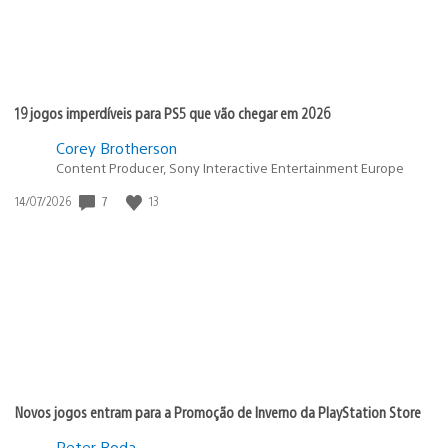
19 jogos imperdíveis para PS5 que vão chegar em 2026
Corey Brotherson
Content Producer, Sony Interactive Entertainment Europe
Data
7
13
14/07/2026
de
publicação:
Novos jogos entram para a Promoção de Inverno da PlayStation Store
Peter Boda