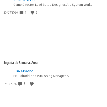
Game Director, Lead Battle Designer, Arc System Works
Data
1
5
20/07/2026
de
publicação:
Jogada da Semana: Aura
Julia Moreno
PR, Editorial and Publishing Manager, SIE
Data
3
11
17/07/2026
de
publicação: