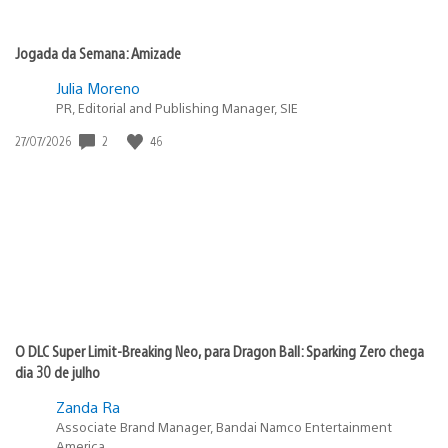
Jogada da Semana: Amizade
Julia Moreno
PR, Editorial and Publishing Manager, SIE
Data
2
46
27/07/2026
de
publicação:
O DLC Super Limit-Breaking Neo, para Dragon Ball: Sparking Zero chega
dia 30 de julho
Zanda Ra
Associate Brand Manager, Bandai Namco Entertainment
America