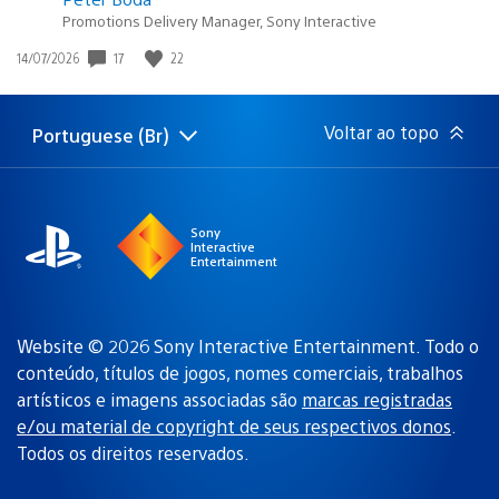
Promotions Delivery Manager, Sony Interactive
Data
17
22
14/07/2026
de
publicação:
Voltar ao topo
Portuguese (Br)
Selecione
Região
uma
atual:
região
Sony
Interactive
Entertainment
Website © 2026 Sony Interactive Entertainment. Todo o
conteúdo, títulos de jogos, nomes comerciais, trabalhos
artísticos e imagens associadas são
marcas registradas
e/ou material de copyright de seus respectivos donos
.
Todos os direitos reservados.