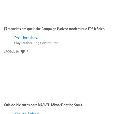
13 maneiras em que Halo: Campaign Evolved moderniza o FPS icônico
Phil Hornshaw
PlayStation Blog Contributor
Data
4
23/07/2026
de
publicação:
Guia de Iniciantes para MARVEL Tōkon: Fighting Souls
Kazuto Sekine