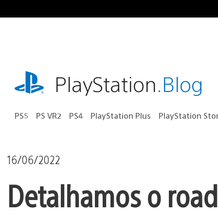
Ir
para
o
conteúdo
playstation.com
PlayStation
.Blog
PS5
PS VR2
PS4
PlayStation Plus
PlayStation Sto
16/06/2022
Detalhamos o roa