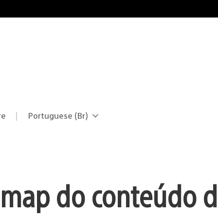
re
Portuguese (Br)
Selecione
Região
uma
atual:
região
dmap do conteúdo 