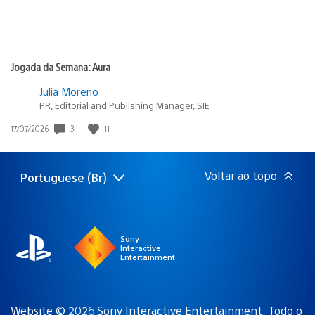
Jogada da Semana: Aura
Julia Moreno
PR, Editorial and Publishing Manager, SIE
Data
3
11
17/07/2026
de
publicação:
Voltar ao topo
Portuguese (Br)
Selecione
Região
uma
atual:
região
Sony
Interactive
Entertainment
Website © 2026 Sony Interactive Entertainment. Todo o