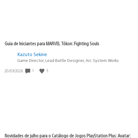
Guia de Iniciantes para MARVEL Tōkon: Fighting Souls
Kazuto Sekine
Game Director, Lead Battle Designer, Arc System Works
Data
1
5
20/07/2026
de
publicação:
Novidades de julho para o Catálogo de Jogos PlayStation Plus: Avatar: