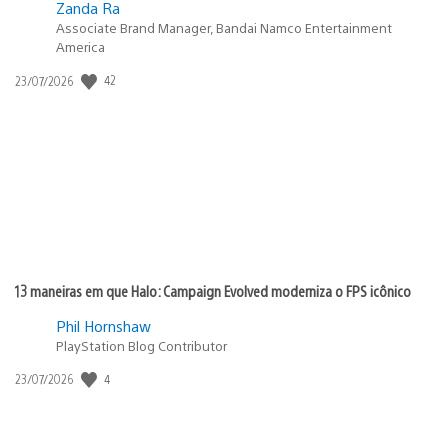
Zanda Ra
Associate Brand Manager, Bandai Namco Entertainment
America
Data
42
23/07/2026
de
publicação:
13 maneiras em que Halo: Campaign Evolved moderniza o FPS icônico
Phil Hornshaw
PlayStation Blog Contributor
Data
4
23/07/2026
de
publicação: