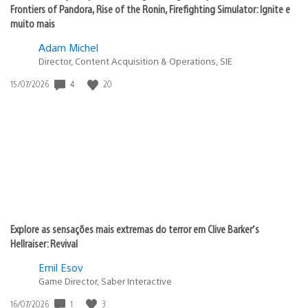
Frontiers of Pandora, Rise of the Ronin, Firefighting Simulator: Ignite e
muito mais
Adam Michel
Director, Content Acquisition & Operations, SIE
Data
4
20
15/07/2026
de
publicação:
Explore as sensações mais extremas do terror em Clive Barker’s
Hellraiser: Revival
Emil Esov
Game Director, Saber Interactive
Data
1
3
16/07/2026