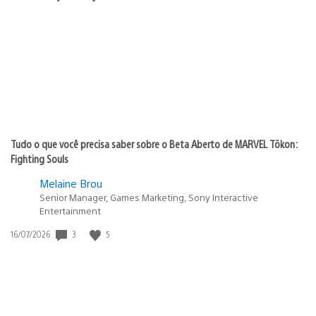
de
publicação:
Tudo o que você precisa saber sobre o Beta Aberto de MARVEL Tōkon:
Fighting Souls
Melaine Brou
Senior Manager, Games Marketing, Sony Interactive
Entertainment
Data
3
5
16/07/2026
de
publicação: