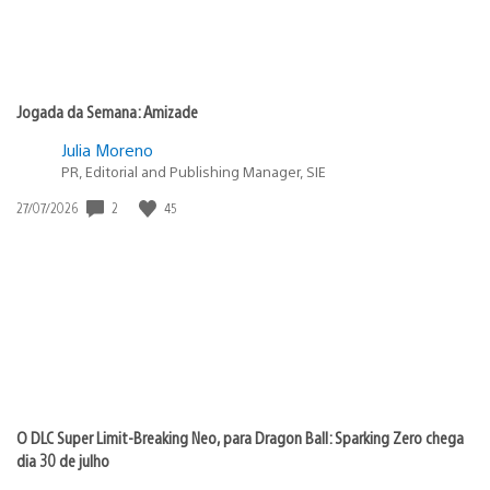
Jogada da Semana: Amizade
Julia Moreno
PR, Editorial and Publishing Manager, SIE
Data
2
45
27/07/2026
de
publicação:
O DLC Super Limit-Breaking Neo, para Dragon Ball: Sparking Zero chega
dia 30 de julho