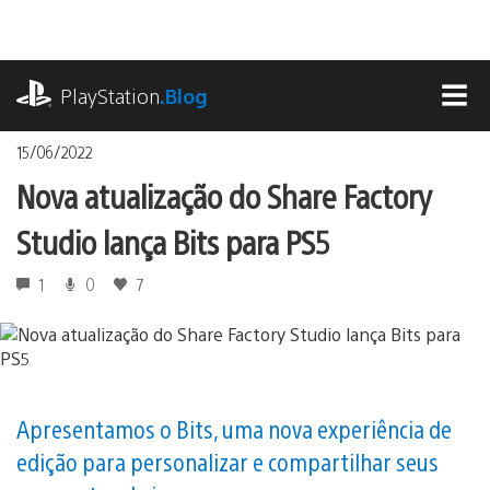
Ir
para
o
playstation.com
conteúdo
PlayStation
.Blog
MEN
15/06/2022
Nova atualização do Share Factory
Studio lança Bits para PS5
1
0
7
Apresentamos o Bits, uma nova experiência de
edição para personalizar e compartilhar seus