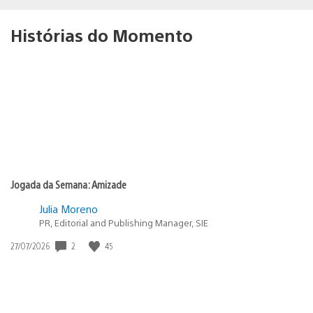
Histórias do Momento
Jogada da Semana: Amizade
Julia Moreno
PR, Editorial and Publishing Manager, SIE
Data
2
45
27/07/2026
de
publicação: