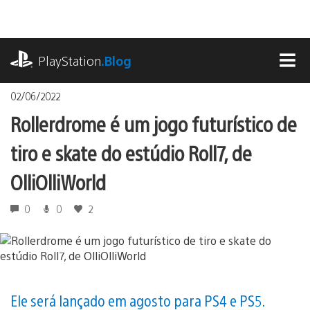
Ir
para
o
playstation.com
conteúdo
PlayStation
.Blog
MEN
02/06/2022
Rollerdrome é um jogo futurístico de
tiro e skate do estúdio Roll7, de
OlliOlliWorld
0
0
2
Ele será lançado em agosto para PS4 e PS5.