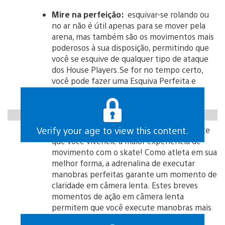
Mire na perfeição:
esquivar-se rolando ou
no ar não é útil apenas para se mover pela
arena, mas também são os movimentos mais
poderosos à sua disposição, permitindo que
você se esquive de qualquer tipo de ataque
dos House Players.Se for no tempo certo,
você pode fazer uma Esquiva Perfeita e
entrar no modo Super Reflexo.
https://gfycat.com/shamelessweefawn
Verify your age to view this content.
Seja super:
o modo Super Reflexo permite
que você vivencie a maior experiência de
movimento com o skate! Como atleta em sua
melhor forma, a adrenalina de executar
manobras perfeitas garante um momento de
claridade em câmera lenta. Estes breves
momentos de ação em câmera lenta
permitem que você execute manobras mais
avançadas ou derrote alguns inimigos.