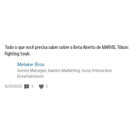
Tudo o que você precisa saber sobre o Beta Aberto de MARVEL Tōkon:
Fighting Souls
Melaine Brou
Senior Manager, Games Marketing, Sony Interactive
Entertainment
Data
3
5
16/07/2026
de
publicação: