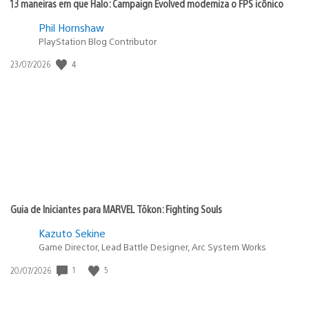
13 maneiras em que Halo: Campaign Evolved moderniza o FPS icônico
Phil Hornshaw
PlayStation Blog Contributor
Data
4
23/07/2026
de
publicação:
Guia de Iniciantes para MARVEL Tōkon: Fighting Souls
Kazuto Sekine
Game Director, Lead Battle Designer, Arc System Works
Data
1
5
20/07/2026
de
publicação: