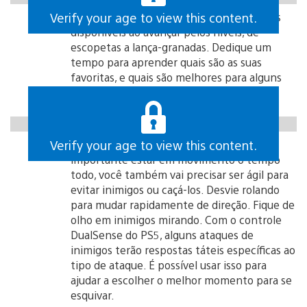
Verify your age to view this content.
Armas:
você terá uma variedade de armas
disponíveis ao avançar pelos níveis, de
escopetas a lança-granadas. Dedique um
tempo para aprender quais são as suas
favoritas, e quais são melhores para alguns
tipos de inimigos.
https://gfycat.com/silentbestkissingbug
Verify your age to view this content.
Esquivando-se com estilo:
apesar de ser
importante estar em movimento o tempo
todo, você também vai precisar ser ágil para
evitar inimigos ou caçá-los. Desvie rolando
para mudar rapidamente de direção. Fique de
olho em inimigos mirando. Com o controle
DualSense do PS5, alguns ataques de
inimigos terão respostas táteis específicas ao
tipo de ataque. É possível usar isso para
ajudar a escolher o melhor momento para se
esquivar.