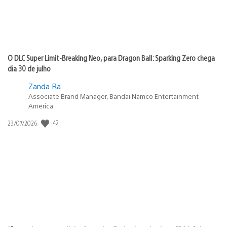
O DLC Super Limit-Breaking Neo, para Dragon Ball: Sparking Zero chega
dia 30 de julho
Zanda Ra
Associate Brand Manager, Bandai Namco Entertainment
America
Data
42
23/07/2026
de
publicação: