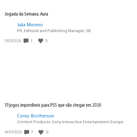
Jogada da Semana: Aura
Julia Moreno
PR, Editorial and Publishing Manager, SIE
Data
3
11
17/07/2026
de
publicação:
19 jogos imperdíveis para PS5 que vão chegar em 2026
Corey Brotherson
Content Producer, Sony Interactive Entertainment Europe
Data
7
12
14/07/2026
de