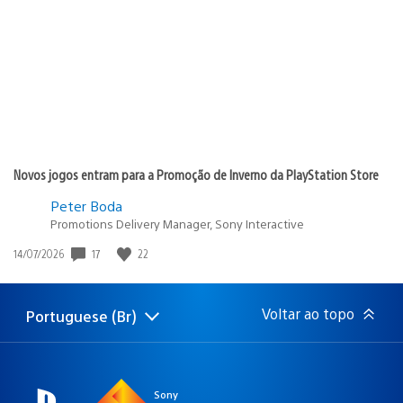
publicação:
Novos jogos entram para a Promoção de Inverno da PlayStation Store
Peter Boda
Promotions Delivery Manager, Sony Interactive
Data
17
22
14/07/2026
de
publicação:
Voltar ao topo
Portuguese (Br)
Selecione
Região
uma
atual:
região
Sony