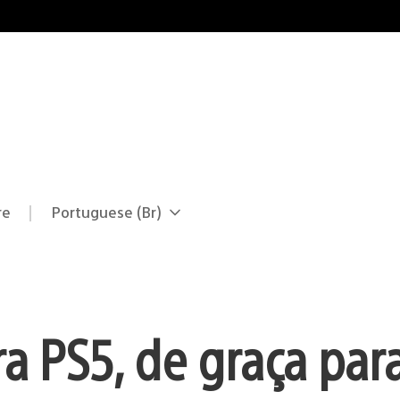
re
Portuguese (Br)
Selecione
Região
uma
atual:
região
a PS5, de graça par