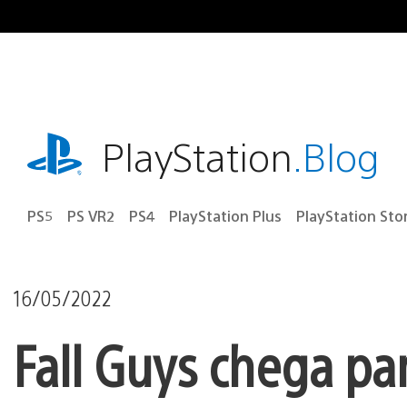
Ir
para
o
conteúdo
playstation.com
PlayStation
.Blog
PS5
PS VR2
PS4
PlayStation Plus
PlayStation Sto
16/05/2022
Fall Guys chega par