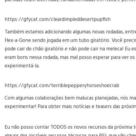
https://gfycat.com/cleardimpleddesertpupfish
Também estamos adicionando algumas novas rodadas, entre 
Hex-a-Gone sendo jogada em um tubo giratório. Você prec
pode cair do chão giratório
e
não pode cair na meleca! Eu e
eram bons nessa rodada, mas mal posso esperar para ver 
experimentá-la.
https://gfycat.com/terriblepepperyhorseshoecrab
Com algumas colaborações bem malucas planejadas, nós m
experimentar! Para obter mais notícias e teasers das próxim
Eu não posso contar TODOS os novos recursos da próxima 
alguns dos incríveis recursos técnicos para PS5 que vão che