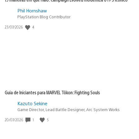
Phil Hornshaw
PlayStation Blog Contributor
Data
4
23/07/2026
de
publicação:
Guia de Iniciantes para MARVEL Tōkon: Fighting Souls
Kazuto Sekine
Game Director, Lead Battle Designer, Arc System Works
Data
1
5
20/07/2026
de
publicação: