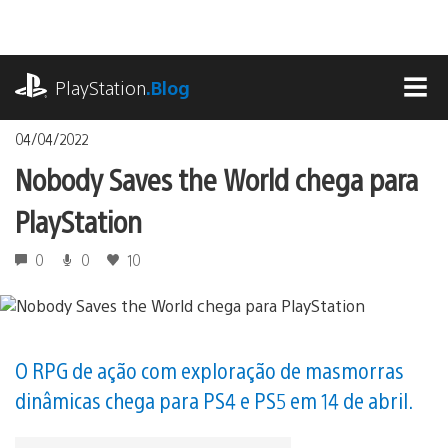
Ir
para
o
playstation.com
conteúdo
PlayStation
.Blog
MEN
04/04/2022
Nobody Saves the World chega para
PlayStation
0
0
10
O RPG de ação com exploração de masmorras
dinâmicas chega para PS4 e PS5 em 14 de abril.