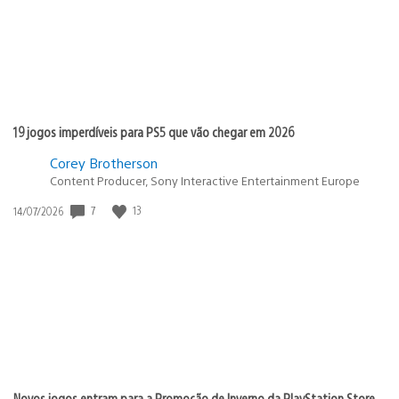
19 jogos imperdíveis para PS5 que vão chegar em 2026
Corey Brotherson
Content Producer, Sony Interactive Entertainment Europe
Data
7
13
14/07/2026
de
publicação:
Novos jogos entram para a Promoção de Inverno da PlayStation Store