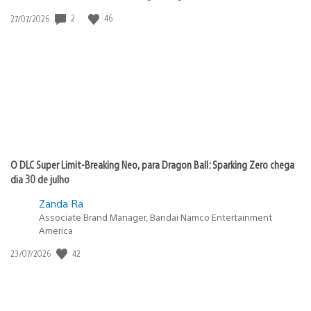
Data
2
46
27/07/2026
de
publicação:
O DLC Super Limit-Breaking Neo, para Dragon Ball: Sparking Zero chega
dia 30 de julho
Zanda Ra
Associate Brand Manager, Bandai Namco Entertainment
America
Data
42
23/07/2026
de
publicação: