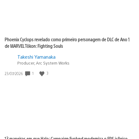
Phoenix Cyclops revelado como primeiro personagem de DLC de Ano 1
de MARVEL Tōkon: Fighting Souls
Takeshi Yamanaka
Producer, Arc System Works
Data
1
3
23/07/2026
de
publicação:
13 maneiras em que Halo: Campaign Evolved moderniza o FPS icônico