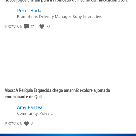
Peter Boda
Promotions Delivery Manager, Sony Interactive
Data
17
22
14/07/2026
de
publicação:
Moss: A Relíquia Esquecida chega amanhã: explore a jornada
emocionante de Quill
Amy Pantea
Community, Polyarc
Data
8
15/07/2026
de
publicação: