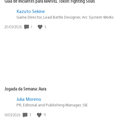
Guia de Iniciantes para MARVEL Tōkon: Fighting Souls
Kazuto Sekine
Game Director, Lead Battle Designer, Arc System Works
Data
1
5
20/07/2026
de
publicação:
Jogada da Semana: Aura
Julia Moreno
PR, Editorial and Publishing Manager, SIE
Data
3
11
17/07/2026
de
publicação: