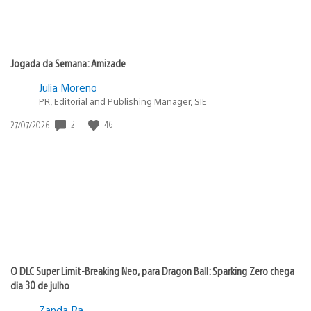
Jogada da Semana: Amizade
Julia Moreno
PR, Editorial and Publishing Manager, SIE
Data
2
46
27/07/2026
de
publicação:
O DLC Super Limit-Breaking Neo, para Dragon Ball: Sparking Zero chega
dia 30 de julho
Zanda Ra