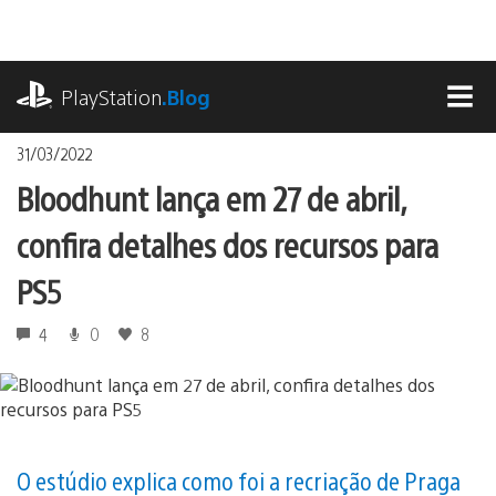
Ir
para
o
playstation.com
conteúdo
PlayStation
.Blog
MEN
31/03/2022
Bloodhunt lança em 27 de abril,
confira detalhes dos recursos para
PS5
4
0
8
O estúdio explica como foi a recriação de Praga