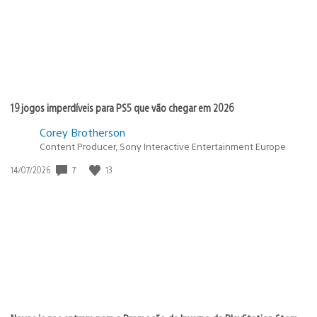
19 jogos imperdíveis para PS5 que vão chegar em 2026
Corey Brotherson
Content Producer, Sony Interactive Entertainment Europe
Data
7
13
14/07/2026
de
publicação: