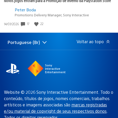
Novos jogos entram para a Promoção de Inverno da PlayStation Store
Peter Boda
Promotions Delivery Manager, Sony Interactive
Data
17
22
14/07/2026
de
publicação:
Voltar ao topo
Portuguese (Br)
Selecione
Região
uma
atual:
região
Sony
Interactive
Entertainment
Website © 2026 Sony Interactive Entertainment. Todo o
conteúdo, títulos de jogos, nomes comerciais, trabalhos
artísticos e imagens associadas são
marcas registradas
e/ou material de copyright de seus respectivos donos
.
Todos os direitos reservados.