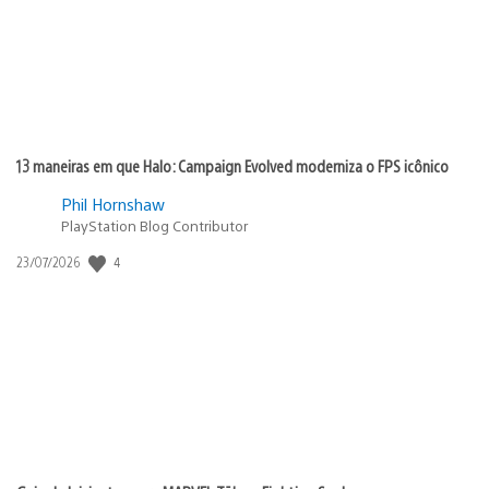
13 maneiras em que Halo: Campaign Evolved moderniza o FPS icônico
Phil Hornshaw
PlayStation Blog Contributor
Data
4
23/07/2026
de
publicação: