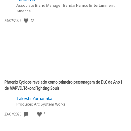
Associate Brand Manager, Bandai Namco Entertainment
America
Data
42
23/07/2026
de
publicação:
Phoenix Cyclops revelado como primeiro personagem de DLC de Ano 1
de MARVEL Tōkon: Fighting Souls
Takeshi Yamanaka
Producer, Arc System Works
Data
1
3
23/07/2026
de
publicação: