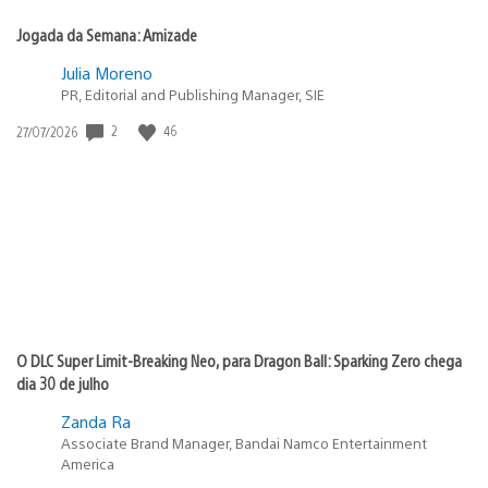
Jogada da Semana: Amizade
Julia Moreno
PR, Editorial and Publishing Manager, SIE
Data
2
46
27/07/2026
de
publicação:
O DLC Super Limit-Breaking Neo, para Dragon Ball: Sparking Zero chega
dia 30 de julho
Zanda Ra
Associate Brand Manager, Bandai Namco Entertainment
America