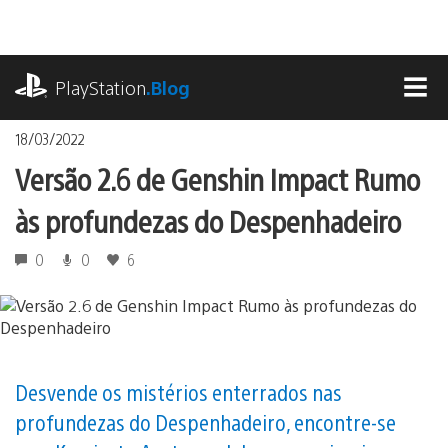
Ir
para
o
playstation.com
conteúdo
PlayStation
.Blog
MEN
18/03/2022
Versão 2.6 de Genshin Impact Rumo
às profundezas do Despenhadeiro
0
0
6
Desvende os mistérios enterrados nas
profundezas do Despenhadeiro, encontre-se