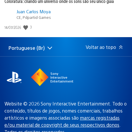
Coloratura: criando um universo onde os sons são seu único guia
Juan Carlos Moya
CE, Pdpartid Games
Data
3
14/07/2026
de
publicação:
Voltar ao topo
Portuguese (Br)
Selecione
Região
uma
atual:
região
Sony
Interactive
Entertainment
Website © 2026 Sony Interactive Entertainment. Todo o
conteúdo, títulos de jogos, nomes comerciais, trabalhos
artísticos e imagens associadas são
marcas registradas
e/ou material de copyright de seus respectivos donos
.
Todos os direitos reservados.