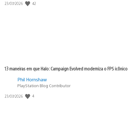
Data
42
23/07/2026
de
publicação:
13 maneiras em que Halo: Campaign Evolved moderniza o FPS icônico
Phil Hornshaw
PlayStation Blog Contributor
Data
4
23/07/2026
de
publicação: