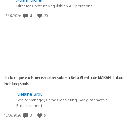
Director, Content Acquisition & Operations, SIE
Data
4
20
15/07/2026
de
publicação:
Tudo o que você precisa saber sobre o Beta Aberto de MARVEL Tōkon:
Fighting Souls
Melaine Brou
Senior Manager, Games Marketing, Sony Interactive
Entertainment
Data
3
5
16/07/2026
de
publicação: