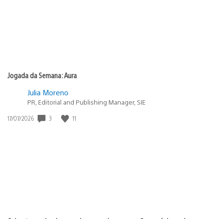
Jogada da Semana: Aura
Julia Moreno
PR, Editorial and Publishing Manager, SIE
Data
3
11
17/07/2026
de
publicação: