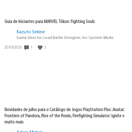
Guia de Iniciantes para MARVEL Tōkon: Fighting Souls
Kazuto Sekine
Game Director, Lead Battle Designer, Arc System Works
Data
1
5
20/07/2026
de
publicação:
Novidades de julho para o Catálogo de Jogos PlayStation Plus: Avatar:
Frontiers of Pandora, Rise of the Ronin, Firefighting Simulator: Ignite e
muito mais
Adam Michel