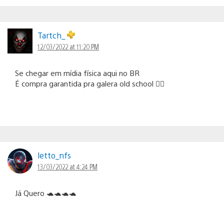
Tartch_
12/03/2022 at 11:20 PM
Se chegar em mídia física aqui no BR
É compra garantida pra galera old school ✌🏻
letto_nfs
13/03/2022 at 4:24 PM
Já Quero 🐢🐢🐢🐢