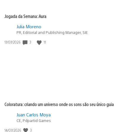
Jogada da Semana: Aura
Julia Moreno
PR, Editorial and Publishing Manager, SIE
Data
3
11
17/07/2026
de
publicação:
Coloratura: criando um universo onde os sons são seu único guia
Juan Carlos Moya
CE, Pdpartid Games
Data
3
14/07/2026