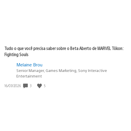
Tudo o que você precisa saber sobre o Beta Aberto de MARVEL Tōkon:
Fighting Souls
Melaine Brou
Senior Manager, Games Marketing, Sony Interactive
Entertainment
Data
3
5
16/07/2026
de
publicação: