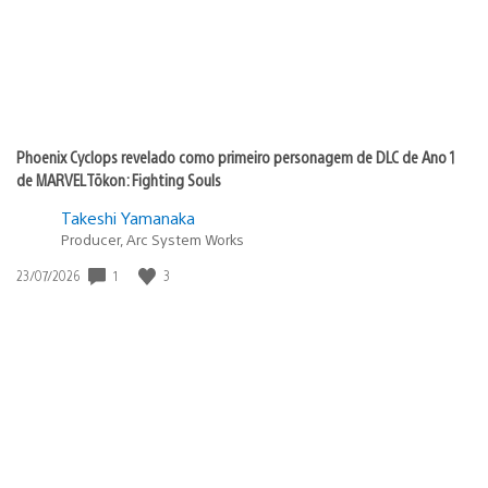
Phoenix Cyclops revelado como primeiro personagem de DLC de Ano 1
de MARVEL Tōkon: Fighting Souls
Takeshi Yamanaka
Producer, Arc System Works
Data
1
3
23/07/2026
de
publicação: