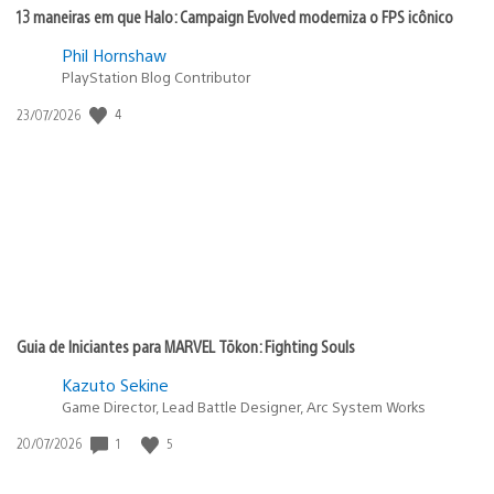
13 maneiras em que Halo: Campaign Evolved moderniza o FPS icônico
Phil Hornshaw
PlayStation Blog Contributor
Data
4
23/07/2026
de
publicação:
Guia de Iniciantes para MARVEL Tōkon: Fighting Souls
Kazuto Sekine
Game Director, Lead Battle Designer, Arc System Works
Data
1
5
20/07/2026
de
publicação: