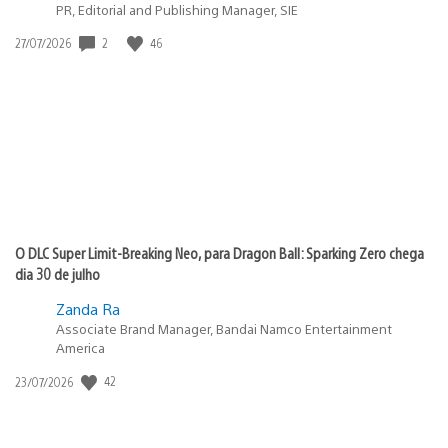
PR, Editorial and Publishing Manager, SIE
Data
2
46
27/07/2026
de
publicação:
O DLC Super Limit-Breaking Neo, para Dragon Ball: Sparking Zero chega
dia 30 de julho
Zanda Ra
Associate Brand Manager, Bandai Namco Entertainment
America
Data
42
23/07/2026
de
publicação: