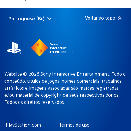
de
publicação:
Voltar ao topo
Portuguese (Br)
Selecione
Região
uma
atual:
região
Sony
Interactive
Entertainment
Website © 2026 Sony Interactive Entertainment. Todo o
conteúdo, títulos de jogos, nomes comerciais, trabalhos
artísticos e imagens associadas são
marcas registradas
e/ou material de copyright de seus respectivos donos
.
Todos os direitos reservados.
PlayStation.com
Termos de uso