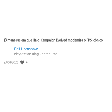
13 maneiras em que Halo: Campaign Evolved moderniza o FPS icônico
Phil Hornshaw
PlayStation Blog Contributor
Data
4
23/07/2026
de
publicação: