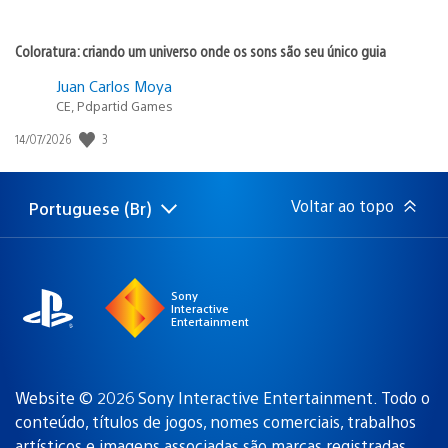
Coloratura: criando um universo onde os sons são seu único guia
Juan Carlos Moya
CE, Pdpartid Games
Data
3
14/07/2026
de
publicação:
Voltar ao topo
Portuguese (Br)
Selecione
Região
uma
atual:
região
Sony
Interactive
Entertainment
Website © 2026 Sony Interactive Entertainment. Todo o
conteúdo, títulos de jogos, nomes comerciais, trabalhos
artísticos e imagens associadas são
marcas registradas