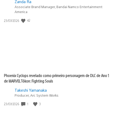
Zanda Ra
Associate Brand Manager, Bandai Namco Entertainment
America
Data
42
23/07/2026
de
publicação:
Phoenix Cyclops revelado como primeiro personagem de DLC de Ano 1
de MARVEL Tōkon: Fighting Souls
Takeshi Yamanaka
Producer, Arc System Works
Data
1
3
23/07/2026
de
publicação: