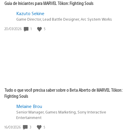
Guia de Iniciantes para MARVEL Tōkon: Fighting Souls
Kazuto Sekine
Game Director, Lead Battle Designer, Arc System Works
Data
1
5
20/07/2026
de
publicação:
Tudo o que você precisa saber sobre o Beta Aberto de MARVEL Tōkon:
Fighting Souls
Melaine Brou
Senior Manager, Games Marketing, Sony Interactive
Entertainment
Data
3
5
16/07/2026