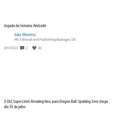
Jogada da Semana: Amizade
Julia Moreno
PR, Editorial and Publishing Manager, SIE
Data
2
46
27/07/2026
de
publicação:
O DLC Super Limit-Breaking Neo, para Dragon Ball: Sparking Zero chega
dia 30 de julho