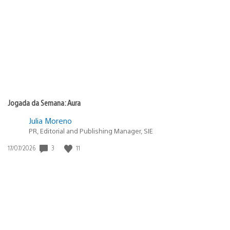
de
publicação:
Jogada da Semana: Aura
Julia Moreno
PR, Editorial and Publishing Manager, SIE
Data
3
11
17/07/2026
de
publicação: