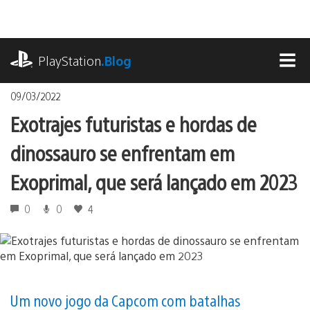
Ir
para
o
playstation.com
conteúdo
PlayStation
.Blog
MEN
09/03/2022
Exotrajes futuristas e hordas de
dinossauro se enfrentam em
Exoprimal, que será lançado em 2023
0
0
4
Um novo jogo da Capcom com batalhas