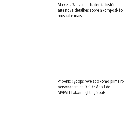
Marvel’s Wolverine: trailer da história,
arte nova, detalhes sobre a composição
musical e mais
Phoenix Cyclops revelado como primeiro
personagem de DLC de Ano 1 de
MARVEL Tōkon: Fighting Souls