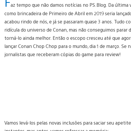
F
az tempo que não damos notícias no PS.Blog. Da última
como brincadeira de Primeiro de Abril em 2019 seria lançad
acabou rindo de nós, e já se passaram quase 3 anos. Tudo c
ridícula do universo de Conan, mas não conseguimos parar d
torná-lo ainda melhor. Então o escopo cresceu até que ago
lançar Conan Chop Chop para o mundo, dia 1 de março. Se n
jornalistas que receberam cópias do game para review!
Vamos levá-los pelas novas inclusões para saciar seu apetit
instantes, mas antes, vamos refrescar a memória: