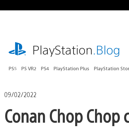
Ir
para
o
conteúdo
playstation.com
PlayStation
.Blog
PS5
PS VR2
PS4
PlayStation Plus
PlayStation Sto
09/02/2022
Conan Chop Chop ch