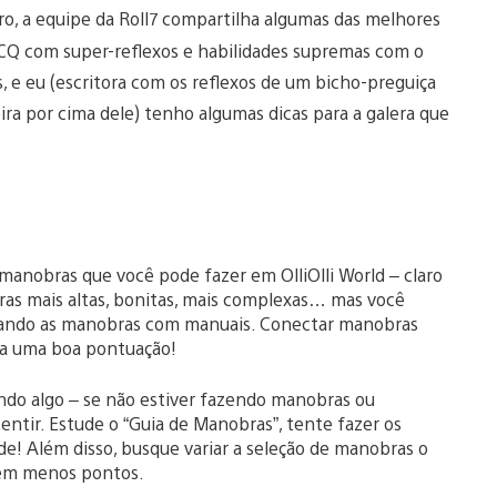
iro, a equipe da Roll7 compartilha algumas das melhores
o CQ com super-reflexos e habilidades supremas com o
, e eu (escritora com os reflexos de um bicho-preguiça
ra por cima dele) tenho algumas dicas para a galera que
manobras que você pode fazer em OlliOlli World – claro
s mais altas, bonitas, mais complexas… mas você
ando as manobras com manuais. Conectar manobras
ara uma boa pontuação!
do algo – se não estiver fazendo manobras ou
entir. Estude o “Guia de Manobras”, tente fazer os
! Além disso, busque variar a seleção de manobras o
dem menos pontos.