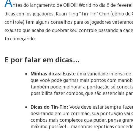
A
ntes do lançamento de OlliOlli World no dia 8 de fevere
dicas com os jogadores. Kuan-Ting “Tin-Tin” Chin (gênio d
controle) tem alguns conselhos para os jogadores veteranos
exausto que acaba de quebrar seu controle passando a cadei
tá começando.
E por falar em dicas…
Minhas dicas:
Existe uma variedade imensa de 
que você pode ganhar mais pontos com manobra
também pode melhorar a pontuação só conect
possibilita fazer combos, que são essenciais p
Dicas do Tin-Tin:
Você deve estar sempre fazen
deslizando em um corrimão, sua pontuação vai s
combos mais complexos que puder, pense grande
máximo possível – manobras repetidas conce