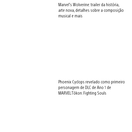
Marvel’s Wolverine: trailer da história,
arte nova, detalhes sobre a composição
musical e mais
Phoenix Cyclops revelado como primeiro
personagem de DLC de Ano 1 de
MARVEL Tōkon: Fighting Souls