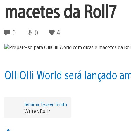
macetes da Roll7
0
0
4
OlliOlli World será lançado a
Jemima Tyssen Smith
Writer, Roll7