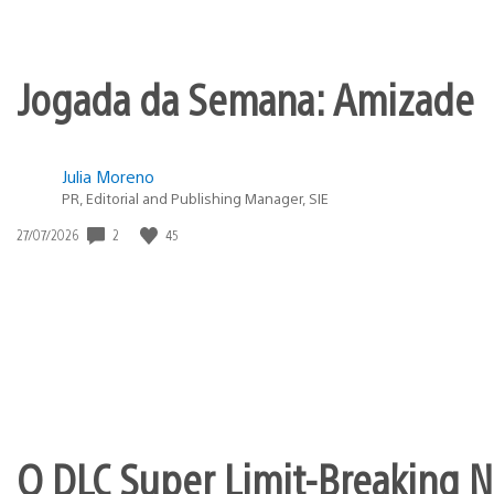
Jogada da Semana: Amizade
Julia Moreno
PR, Editorial and Publishing Manager, SIE
Data
2
45
27/07/2026
de
publicação:
O DLC Super Limit-Breaking Ne