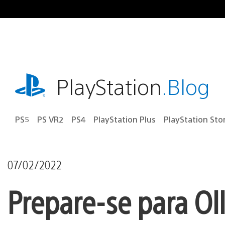
Ir
para
o
conteúdo
playstation.com
PlayStation
.Blog
PS5
PS VR2
PS4
PlayStation Plus
PlayStation Sto
07/02/2022
Prepare-se para Oll