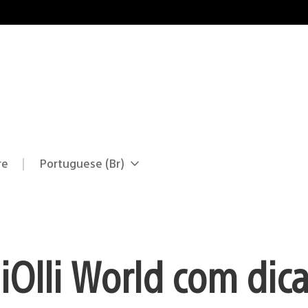
re
Portuguese (Br)
Selecione
Região
uma
atual:
região
iOlli World com dica