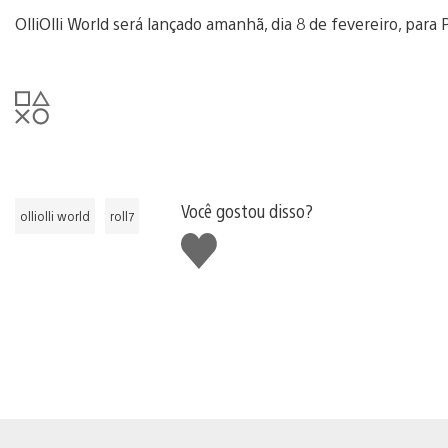
OlliOlli World será lançado amanhã, dia 8 de fevereiro, para
Você gostou disso?
olliolli world
roll7
Curtir