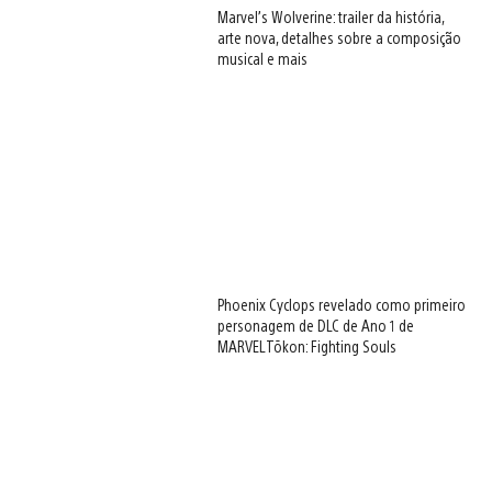
Marvel’s Wolverine: trailer da história,
arte nova, detalhes sobre a composição
musical e mais
Phoenix Cyclops revelado como primeiro
personagem de DLC de Ano 1 de
MARVEL Tōkon: Fighting Souls