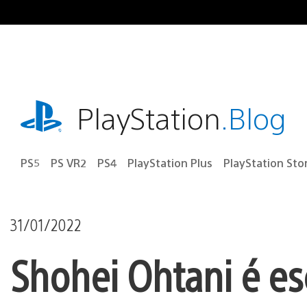
Ir
para
o
conteúdo
playstation.com
PlayStation
.Blog
PS5
PS VR2
PS4
PlayStation Plus
PlayStation Sto
31/01/2022
Shohei Ohtani é e