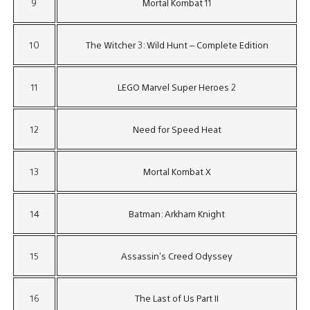
9
Mortal Kombat 11
10
The Witcher 3: Wild Hunt – Complete Edition
11
LEGO Marvel Super Heroes 2
12
Need for Speed Heat
13
Mortal Kombat X
14
Batman: Arkham Knight
15
Assassin’s Creed Odyssey
16
The Last of Us Part II