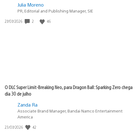
Julia Moreno
PR, Editorial and Publishing Manager, SIE
Data
2
46
27/07/2026
de
publicação:
O DLC Super Limit-Breaking Neo, para Dragon Ball: Sparking Zero chega
dia 30 de julho
Zanda Ra
Associate Brand Manager, Bandai Namco Entertainment
America
Data
42
23/07/2026
de
publicação: