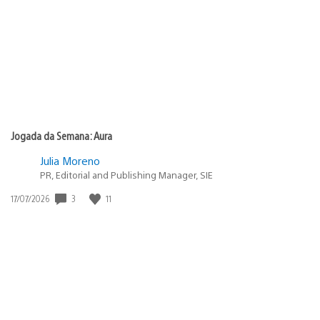
publicação:
Jogada da Semana: Aura
Julia Moreno
PR, Editorial and Publishing Manager, SIE
Data
3
11
17/07/2026
de
publicação: