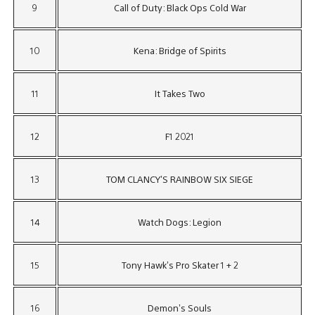
9
Call of Duty: Black Ops Cold War
10
Kena: Bridge of Spirits
11
It Takes Two
12
F1 2021
13
TOM CLANCY’S RAINBOW SIX SIEGE
14
Watch Dogs: Legion
15
Tony Hawk’s Pro Skater 1 + 2
16
Demon’s Souls