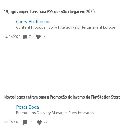
19 jogos imperdíveis para PS5 que vão chegar em 2026
Corey Brotherson
Content Producer, Sony Interactive Entertainment Europe
Data
7
13
14/07/2026
de
publicação:
Novos jogos entram para a Promoção de Inverno da PlayStation Store
Peter Boda
Promotions Delivery Manager, Sony Interactive
Data
17
22
14/07/2026
de