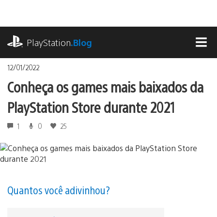
Ir
para
o
playstation.com
conteúdo
PlayStation
.Blog
MEN
12/01/2022
Conheça os games mais baixados da
PlayStation Store durante 2021
1
0
25
Quantos você adivinhou?