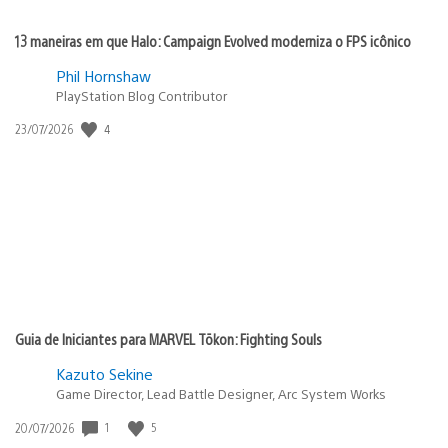
13 maneiras em que Halo: Campaign Evolved moderniza o FPS icônico
Phil Hornshaw
PlayStation Blog Contributor
Data
4
23/07/2026
de
publicação:
Guia de Iniciantes para MARVEL Tōkon: Fighting Souls
Kazuto Sekine
Game Director, Lead Battle Designer, Arc System Works
Data
1
5
20/07/2026
de