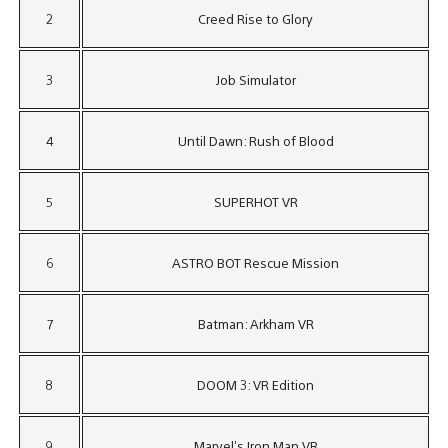
2
Creed Rise to Glory
3
Job Simulator
4
Until Dawn: Rush of Blood
5
SUPERHOT VR
6
ASTRO BOT Rescue Mission
7
Batman: Arkham VR
8
DOOM 3: VR Edition
9
Marvel’s Iron Man VR