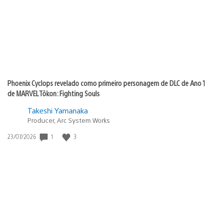
Phoenix Cyclops revelado como primeiro personagem de DLC de Ano 1
de MARVEL Tōkon: Fighting Souls
Takeshi Yamanaka
Producer, Arc System Works
Data
1
3
23/07/2026
de
publicação: