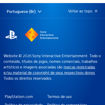
publicação:
Voltar ao topo
Portuguese (Br)
Selecione
Região
uma
atual:
região
Sony
Interactive
Entertainment
Website © 2026 Sony Interactive Entertainment. Todo o
conteúdo, títulos de jogos, nomes comerciais, trabalhos
artísticos e imagens associadas são
marcas registradas
e/ou material de copyright de seus respectivos donos
.
Todos os direitos reservados.
PlayStation.com
Termos de uso
Política de privacidade
Política de comentários