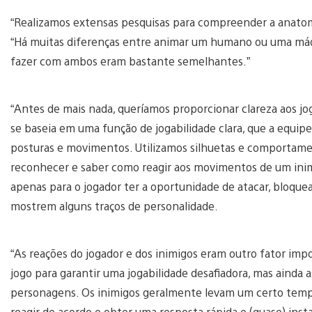
“Realizamos extensas pesquisas para compreender a anatom
“Há muitas diferenças entre animar um humano ou uma máq
fazer com ambos eram bastante semelhantes.”
“Antes de mais nada, queríamos proporcionar clareza aos j
se baseia em uma função de jogabilidade clara, que a equip
posturas e movimentos. Utilizamos silhuetas e comportamen
reconhecer e saber como reagir aos movimentos de um ini
apenas para o jogador ter a oportunidade de atacar, bloque
mostrem alguns traços de personalidade.
“As reações do jogador e dos inimigos eram outro fator im
jogo para garantir uma jogabilidade desafiadora, mas ainda 
personagens. Os inimigos geralmente levam um certo tempo
reagir de acordo e obter uma resposta rápida e (quase) ins