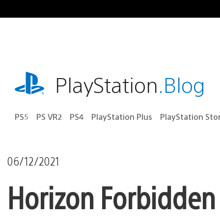
Ir
para
o
conteúdo
playstation.com
PlayStation
.Blog
PS5
PS VR2
PS4
PlayStation Plus
PlayStation Sto
06/12/2021
Horizon Forbidden