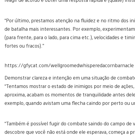
“Por último, prestamos atenção na fluidez e no ritmo dos i
de batalha mais interessantes. Por exemplo, experimentamos
(para frente, para o lado, para cima etc.), velocidades e tim
fortes ou fracos).”
https://gfycat.com/wellgroomedwhisperedacornbarnacle
Demonstrar clareza e intenção em uma situação de combate
“Tentamos mostrar o estado de inimigos por meio de ações, p
aproxima, acabam os momentos de tranquilidade antes dele d
exemplo, quando avistam uma flecha caindo por perto ou u
“Também é possível fugir do combate saindo do campo de v
descobre que você não está onde ele esperava, começa a p