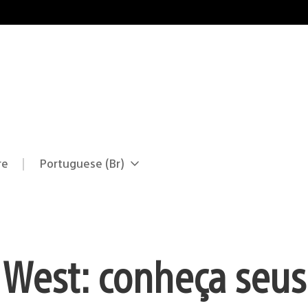
re
Portuguese (Br)
Selecione
Região
uma
atual:
região
 West: conheça seus