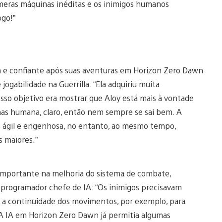
númeras máquinas inéditas e os inimigos humanos
ogo!”
sa e confiante após suas aventuras em Horizon Zero Dawn
jogabilidade na Guerrilla. “Ela adquiriu muita
Nosso objetivo era mostrar que Aloy está mais à vontade
nas humana, claro, então nem sempre se sai bem. A
 ágil e engenhosa, no entanto, ao mesmo tempo,
s maiores.”
 importante na melhoria do sistema de combate,
, programador chefe de IA: “Os inimigos precisavam
 e a continuidade dos movimentos, por exemplo, para
A IA em Horizon Zero Dawn já permitia algumas