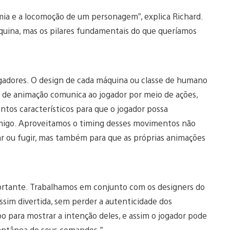
ia e a locomoção de um personagem”, explica Richard.
uina, mas os pilares fundamentais do que queríamos
ogadores. O design de cada máquina ou classe de humano
e de animação comunica ao jogador por meio de ações,
tos característicos para que o jogador possa
migo. Aproveitamos o timing desses movimentos não
ar ou fugir, mas também para que as próprias animações
portante. Trabalhamos em conjunto com os designers do
assim divertida, sem perder a autenticidade dos
 para mostrar a intenção deles, e assim o jogador pode
tantânea de seus comandos.”