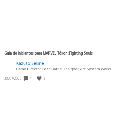
publicação:
Guia de Iniciantes para MARVEL Tōkon: Fighting Souls
Kazuto Sekine
Game Director, Lead Battle Designer, Arc System Works
Data
1
5
20/07/2026
de
publicação: