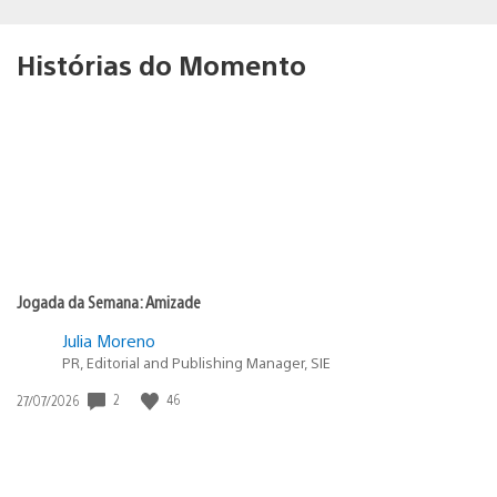
Histórias do Momento
Jogada da Semana: Amizade
Julia Moreno
PR, Editorial and Publishing Manager, SIE
Data
2
46
27/07/2026
de
publicação: