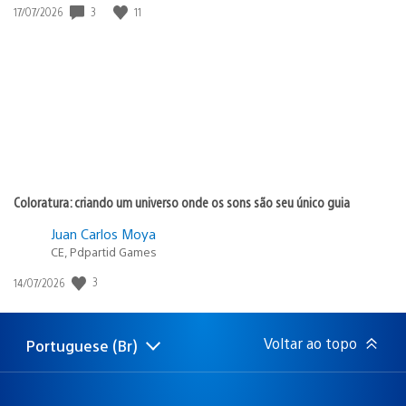
Data
3
11
17/07/2026
de
publicação:
Coloratura: criando um universo onde os sons são seu único guia
Juan Carlos Moya
CE, Pdpartid Games
Data
3
14/07/2026
de
publicação:
Voltar ao topo
Portuguese (Br)
Selecione
Região
uma
atual:
região