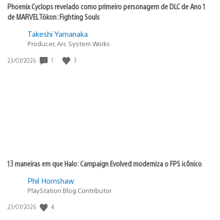
Phoenix Cyclops revelado como primeiro personagem de DLC de Ano 1
de MARVEL Tōkon: Fighting Souls
Takeshi Yamanaka
Producer, Arc System Works
Data
1
3
23/07/2026
de
publicação:
13 maneiras em que Halo: Campaign Evolved moderniza o FPS icônico
Phil Hornshaw
PlayStation Blog Contributor
Data
4
23/07/2026
de