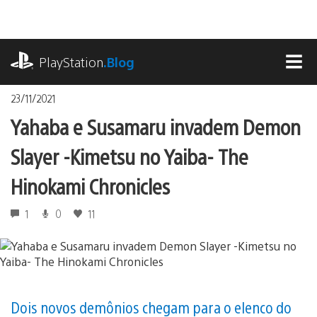
Ir
para
o
playstation.com
conteúdo
PlayStation
.Blog
MEN
23/11/2021
Yahaba e Susamaru invadem Demon
Slayer -Kimetsu no Yaiba- The
Hinokami Chronicles
1
0
11
Dois novos demônios chegam para o elenco do