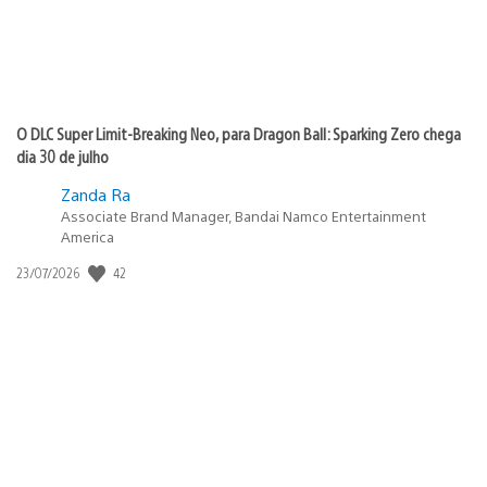
O DLC Super Limit-Breaking Neo, para Dragon Ball: Sparking Zero chega
dia 30 de julho
Zanda Ra
Associate Brand Manager, Bandai Namco Entertainment
America
Data
42
23/07/2026
de
publicação: