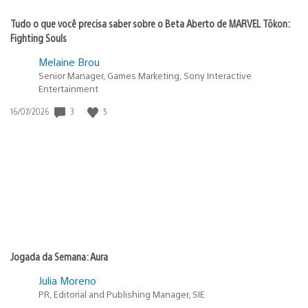
Tudo o que você precisa saber sobre o Beta Aberto de MARVEL Tōkon:
Fighting Souls
Melaine Brou
Senior Manager, Games Marketing, Sony Interactive
Entertainment
Data
3
5
16/07/2026
de
publicação:
Jogada da Semana: Aura
Julia Moreno
PR, Editorial and Publishing Manager, SIE