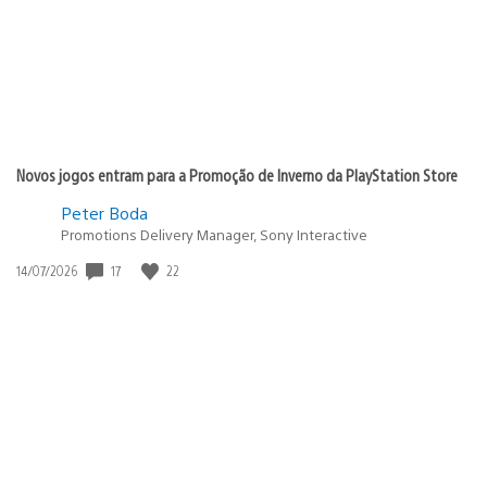
Novos jogos entram para a Promoção de Inverno da PlayStation Store
Peter Boda
Promotions Delivery Manager, Sony Interactive
Data
17
22
14/07/2026
de
publicação: