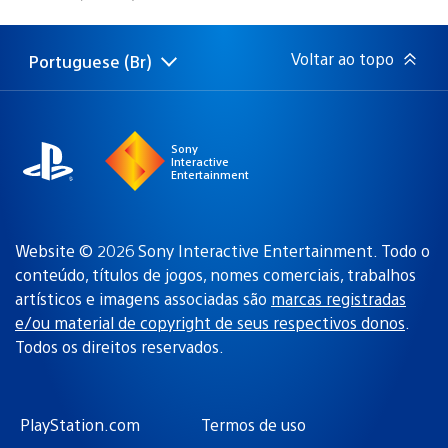
de
publicação:
Voltar ao topo
Portuguese (Br)
Selecione
Região
uma
atual:
região
Sony
Interactive
Entertainment
Website © 2026 Sony Interactive Entertainment. Todo o
conteúdo, títulos de jogos, nomes comerciais, trabalhos
artísticos e imagens associadas são
marcas registradas
e/ou material de copyright de seus respectivos donos
.
Todos os direitos reservados.
PlayStation.com
Termos de uso