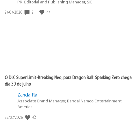
PR, Editorial and Publishing Manager, SIE
Data
2
47
27/07/2026
de
publicação:
O DLC Super Limit-Breaking Neo, para Dragon Ball: Sparking Zero chega
dia 30 de julho
Zanda Ra
Associate Brand Manager, Bandai Namco Entertainment
America
Data
42
23/07/2026
de
publicação: