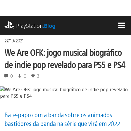
Ir
para
o
playstation.com
conteúdo
PlayStation
.Blog
MEN
27/10/2021
We Are OFK: jogo musical biográfico
de indie pop revelado para PS5 e PS4
0
0
3
Bate-papo com a banda sobre os animados
bastidores da banda na série que virá em 2022