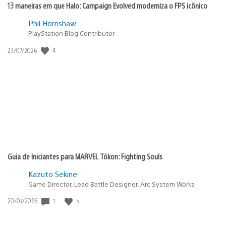
13 maneiras em que Halo: Campaign Evolved moderniza o FPS icônico
Phil Hornshaw
PlayStation Blog Contributor
Data
4
23/07/2026
de
publicação:
Guia de Iniciantes para MARVEL Tōkon: Fighting Souls
Kazuto Sekine
Game Director, Lead Battle Designer, Arc System Works
Data
1
5
20/07/2026
de
publicação: