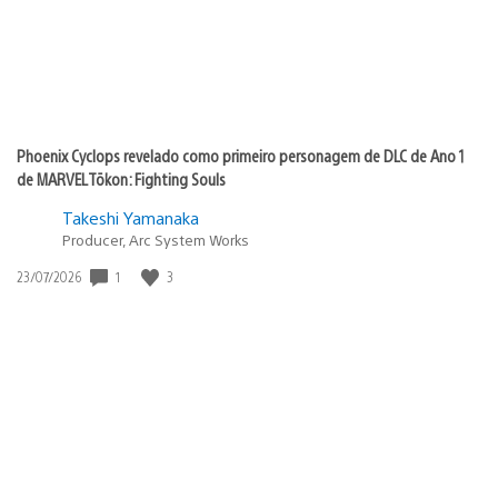
Phoenix Cyclops revelado como primeiro personagem de DLC de Ano 1
de MARVEL Tōkon: Fighting Souls
Takeshi Yamanaka
Producer, Arc System Works
Data
1
3
23/07/2026
de
publicação: