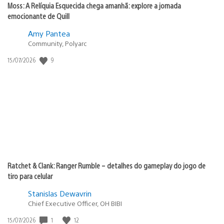
Moss: A Relíquia Esquecida chega amanhã: explore a jornada
emocionante de Quill
Amy Pantea
Community, Polyarc
Data
9
15/07/2026
de
publicação:
Ratchet & Clank: Ranger Rumble – detalhes do gameplay do jogo de
tiro para celular
Stanislas Dewavrin
Chief Executive Officer, OH BIBI
Data
1
12
15/07/2026