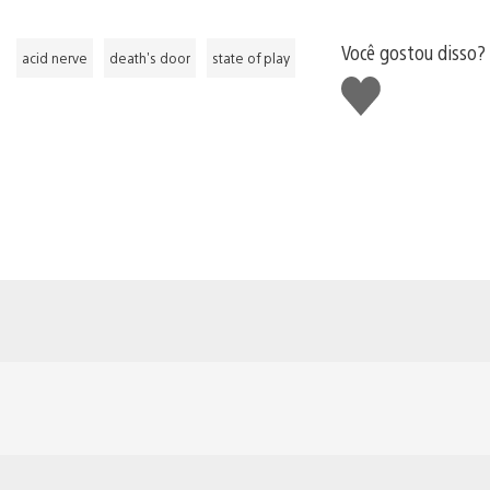
Você gostou disso?
acid nerve
death's door
state of play
Curtir