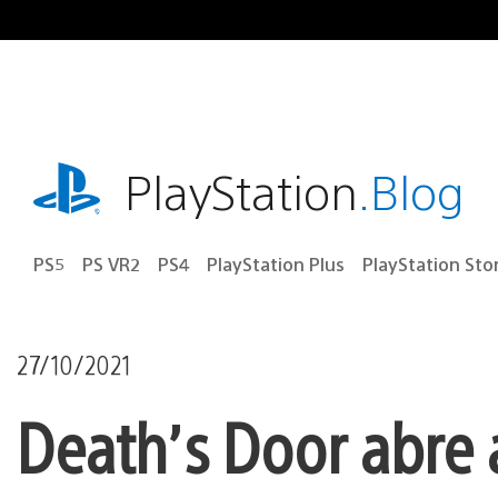
Ir
para
o
conteúdo
playstation.com
PlayStation
.Blog
PS5
PS VR2
PS4
PlayStation Plus
PlayStation Sto
27/10/2021
Death’s Door abre 