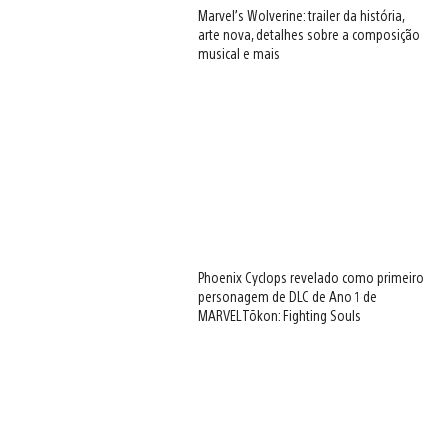
Marvel’s Wolverine: trailer da história,
arte nova, detalhes sobre a composição
musical e mais
Phoenix Cyclops revelado como primeiro
personagem de DLC de Ano 1 de
MARVEL Tōkon: Fighting Souls