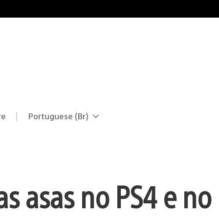
re
Portuguese (Br)
Selecione
Região
uma
atual:
região
as asas no PS4 e no