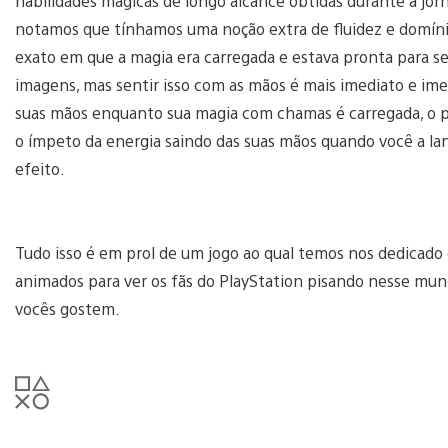
habilidades mágicas de longo alcance obtidas durante a jo
notamos que tínhamos uma noção extra de fluidez e domí
exato em que a magia era carregada e estava pronta para ser
imagens, mas sentir isso com as mãos é mais imediato e im
suas mãos enquanto sua magia com chamas é carregada, o pu
o ímpeto da energia saindo das suas mãos quando você a lan
efeito.
Tudo isso é em prol de um jogo ao qual temos nos dedicado
animados para ver os fãs do PlayStation pisando nesse mu
vocês gostem.