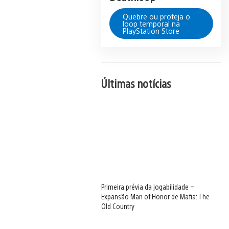
Quebre ou proteja o
loop temporal na
PlayStation Store
Últimas notícias
Primeira prévia da jogabilidade –
Expansão Man of Honor de Mafia: The
Old Country