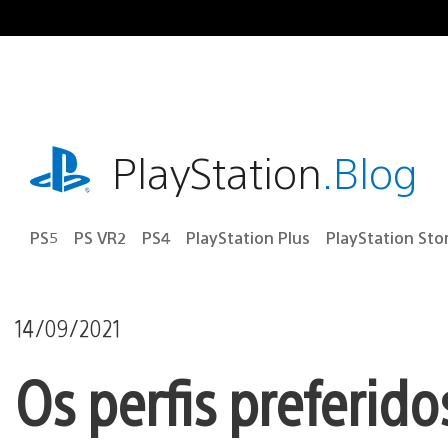
Ir
para
o
conteúdo
playstation.com
PlayStation
.Blog
PS5
PS VR2
PS4
PlayStation Plus
PlayStation Sto
14/09/2021
Os perfis preferid