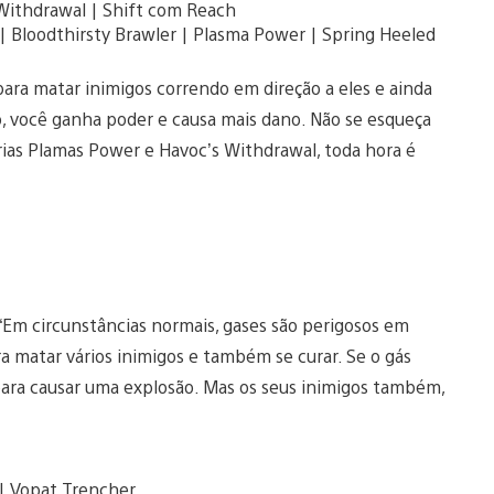
Withdrawal | Shift com Reach
 Bloodthirsty Brawler | Plasma Power | Spring Heeled
 para matar inimigos correndo em direção a eles e ainda
 você ganha poder e causa mais dano. Não se esqueça
rias Plamas Power e Havoc’s Withdrawal, toda hora é
 “Em circunstâncias normais, gases são perigosos em
 matar vários inimigos e também se curar. Se o gás
 para causar uma explosão. Mas os seus inimigos também,
| Vopat Trencher