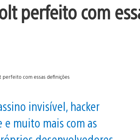
olt perfeito com ess
ssino invisível, hacker
e e muito mais com as
róprios desenvolvedores.