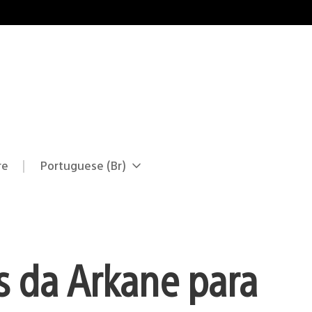
re
Portuguese (Br)
Selecione
Região
uma
atual:
região
os da Arkane para