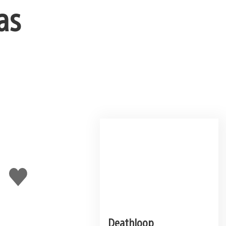
as
Curtir
Deathloop