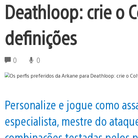
Deathloop: crie o C
definições
0
0
Personalize e jogue como assa
especialista, mestre do ataqu
combinações testadas pelos p