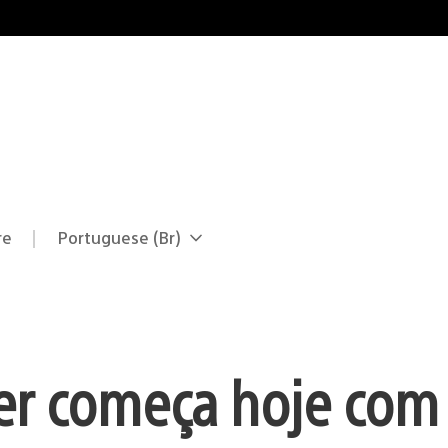
re
Portuguese (Br)
Selecione
Região
uma
atual:
região
r começa hoje com