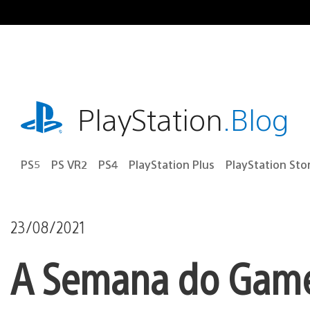
Ir
para
o
conteúdo
playstation.com
PlayStation
.Blog
PS5
PS VR2
PS4
PlayStation Plus
PlayStation Sto
23/08/2021
A Semana do Game