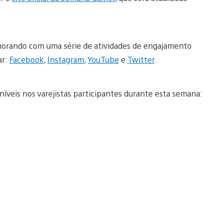
orando com uma série de atividades de engajamento
ar:
Facebook
,
Instagram
,
YouTube
e
Twitter
.
níveis nos varejistas participantes durante esta semana: