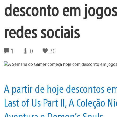
desconto em jogos 
redes sociais
1
0
30
A partir de hoje descontos e
Last of Us Part II, A Coleção
Aventura e Demon’s Souls