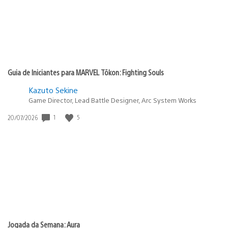
Guia de Iniciantes para MARVEL Tōkon: Fighting Souls
Kazuto Sekine
Game Director, Lead Battle Designer, Arc System Works
Data
1
5
20/07/2026
de
publicação:
Jogada da Semana: Aura