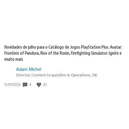
Novidades de julho para o Catálogo de Jogos PlayStation Plus: Avatar:
Frontiers of Pandora, Rise of the Ronin, Firefighting Simulator: Ignite e
muito mais
Adam Michel
Director, Content Acquisition & Operations, SIE
Data
4
20
15/07/2026
de
publicação: