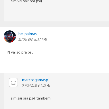
sim vai sair pra ps4
be-palmas
28/05/2021 at 3:47 PM
N vai só pra ps5
marcosgamasp1
01/06/2021 at 1:27 PM
sim sai pra ps4 tambem