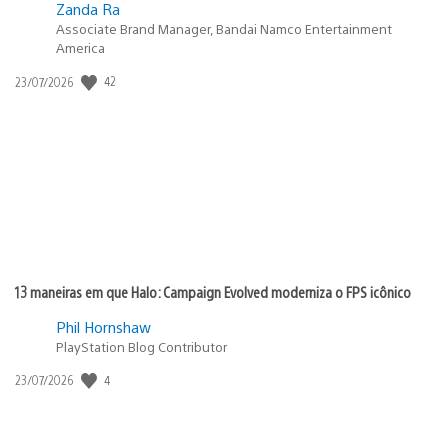
Zanda Ra
Associate Brand Manager, Bandai Namco Entertainment
America
Data
42
23/07/2026
de
publicação:
13 maneiras em que Halo: Campaign Evolved moderniza o FPS icônico
Phil Hornshaw
PlayStation Blog Contributor
Data
4
23/07/2026
de
publicação: