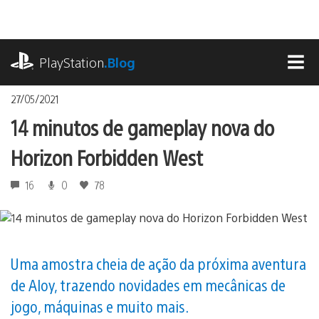
Ir
para
o
playstation.com
conteúdo
PlayStation
.Blog
MEN
27/05/2021
14 minutos de gameplay nova do
Horizon Forbidden West
16
0
78
Uma amostra cheia de ação da próxima aventura
de Aloy, trazendo novidades em mecânicas de
jogo, máquinas e muito mais.