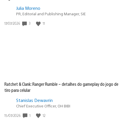
Julia Moreno
PR, Editorial and Publishing Manager, SIE
Data
3
11
17/07/2026
de
publicação:
Ratchet & Clank: Ranger Rumble – detalhes do gameplay do jogo de
tiro para celular
Stanislas Dewavrin
Chief Executive Officer, OH BIBI
Data
1
12
15/07/2026
de
publicação: