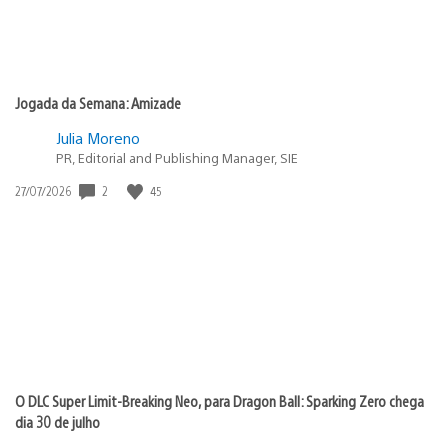
Jogada da Semana: Amizade
Julia Moreno
PR, Editorial and Publishing Manager, SIE
Data
2
45
27/07/2026
de
publicação:
O DLC Super Limit-Breaking Neo, para Dragon Ball: Sparking Zero chega
dia 30 de julho