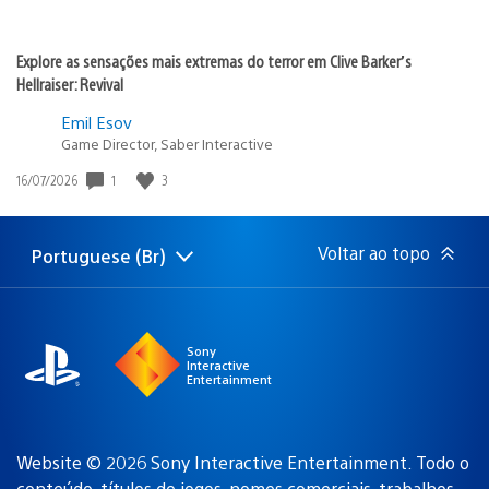
Explore as sensações mais extremas do terror em Clive Barker’s
Hellraiser: Revival
Emil Esov
Game Director, Saber Interactive
Data
1
3
16/07/2026
de
publicação:
Voltar ao topo
Portuguese (Br)
Selecione
Região
uma
atual:
região
Sony
Interactive
Entertainment
Website © 2026 Sony Interactive Entertainment. Todo o
conteúdo, títulos de jogos, nomes comerciais, trabalhos