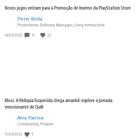
Novos jogos entram para a Promoção de Inverno da PlayStation Store
Peter Boda
Promotions Delivery Manager, Sony Interactive
Data
17
22
14/07/2026
de
publicação:
Moss: A Relíquia Esquecida chega amanhã: explore a jornada
emocionante de Quill
Amy Pantea
Community, Polyarc
Data
9
15/07/2026