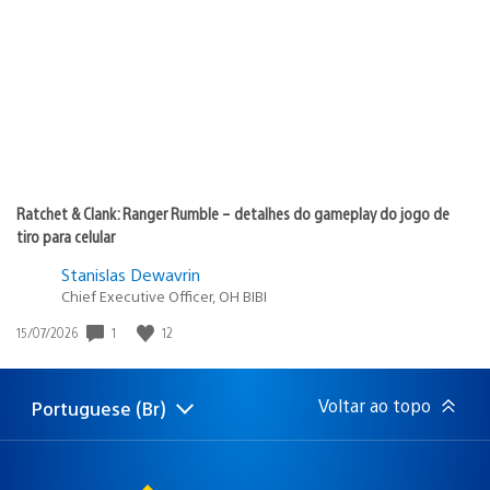
de
publicação:
Ratchet & Clank: Ranger Rumble – detalhes do gameplay do jogo de
tiro para celular
Stanislas Dewavrin
Chief Executive Officer, OH BIBI
Data
1
12
15/07/2026
de
publicação:
Voltar ao topo
Portuguese (Br)
Selecione
Região
uma
atual:
região