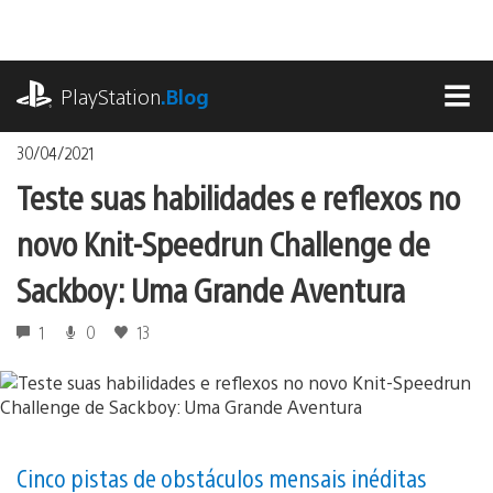
Ir
para
o
playstation.com
conteúdo
PlayStation
.Blog
MEN
30/04/2021
Teste suas habilidades e reflexos no
novo Knit-Speedrun Challenge de
Sackboy: Uma Grande Aventura
1
0
13
Cinco pistas de obstáculos mensais inéditas