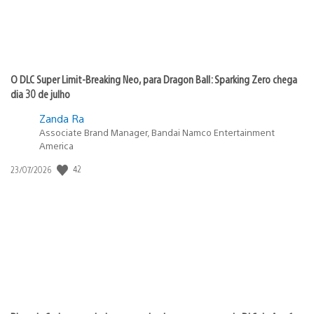
O DLC Super Limit-Breaking Neo, para Dragon Ball: Sparking Zero chega
dia 30 de julho
Zanda Ra
Associate Brand Manager, Bandai Namco Entertainment
America
Data
42
23/07/2026
de
publicação: