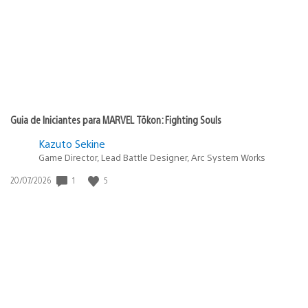
Guia de Iniciantes para MARVEL Tōkon: Fighting Souls
Kazuto Sekine
Game Director, Lead Battle Designer, Arc System Works
Data
1
5
20/07/2026
de
publicação: