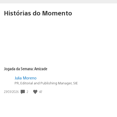
Histórias do Momento
Jogada da Semana: Amizade
Julia Moreno
PR, Editorial and Publishing Manager, SIE
Data
2
47
27/07/2026
de
publicação: