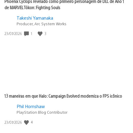
Phoenix Cyclops revelado como primeiro personagem de DLC de Ano 1
de MARVEL Tōkon: Fighting Souls
Takeshi Yamanaka
Producer, Arc System Works
Data
1
3
23/07/2026
de
publicação:
13 maneiras em que Halo: Campaign Evolved moderniza o FPS icônico
Phil Hornshaw
PlayStation Blog Contributor
Data
4
23/07/2026
de
publicação: