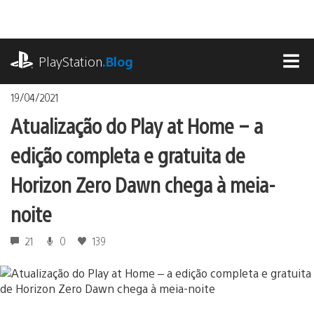
Ir
para
o
playstation.com
conteúdo
PlayStation
.Blog
MEN
19/04/2021
Atualização do Play at Home – a
edição completa e gratuita de
Horizon Zero Dawn chega à meia-
noite
21
0
139