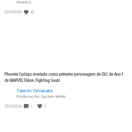
America
Data
42
23/07/2026
de
publicação:
Phoenix Cyclops revelado como primeiro personagem de DLC de Ano 1
de MARVEL Tōkon: Fighting Souls
Takeshi Yamanaka
Producer, Arc System Works
Data
1
3
23/07/2026
de
publicação: