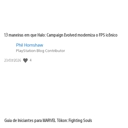
13 maneiras em que Halo: Campaign Evolved moderniza o FPS icônico
Phil Hornshaw
PlayStation Blog Contributor
Data
4
23/07/2026
de
publicação:
Guia de Iniciantes para MARVEL Tōkon: Fighting Souls