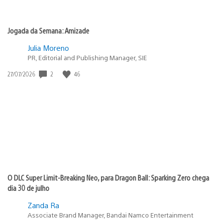
Jogada da Semana: Amizade
Julia Moreno
PR, Editorial and Publishing Manager, SIE
Data
2
46
27/07/2026
de
publicação:
O DLC Super Limit-Breaking Neo, para Dragon Ball: Sparking Zero chega
dia 30 de julho
Zanda Ra
Associate Brand Manager, Bandai Namco Entertainment