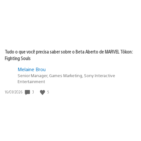
Tudo o que você precisa saber sobre o Beta Aberto de MARVEL Tōkon:
Fighting Souls
Melaine Brou
Senior Manager, Games Marketing, Sony Interactive
Entertainment
Data
3
5
16/07/2026
de
publicação: