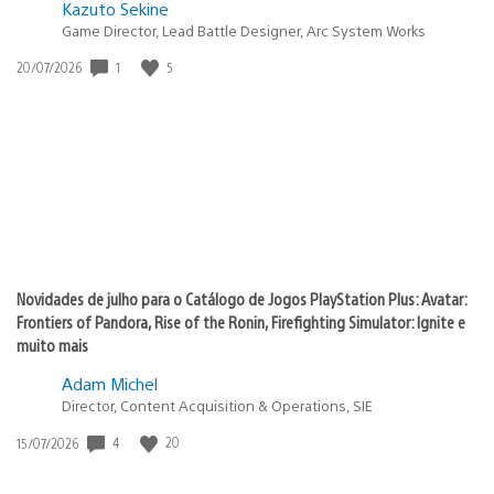
Kazuto Sekine
Game Director, Lead Battle Designer, Arc System Works
Data
1
5
20/07/2026
de
publicação:
Novidades de julho para o Catálogo de Jogos PlayStation Plus: Avatar:
Frontiers of Pandora, Rise of the Ronin, Firefighting Simulator: Ignite e
muito mais
Adam Michel
Director, Content Acquisition & Operations, SIE
Data
4
20
15/07/2026
de
publicação: