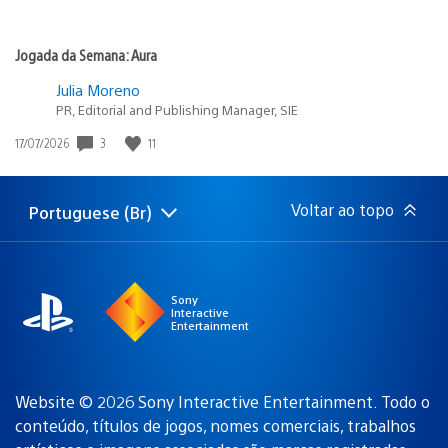
Jogada da Semana: Aura
Julia Moreno
PR, Editorial and Publishing Manager, SIE
Data
3
11
17/07/2026
de
publicação:
Voltar ao topo
Portuguese (Br)
Selecione
Região
uma
atual:
região
Sony
Interactive
Entertainment
Website © 2026 Sony Interactive Entertainment. Todo o
conteúdo, títulos de jogos, nomes comerciais, trabalhos