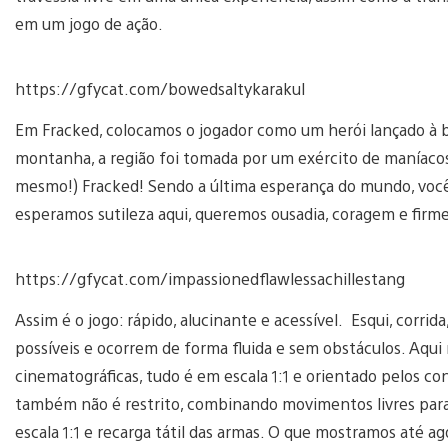
em um jogo de ação.
https://gfycat.com/bowedsaltykarakul
Em Fracked, colocamos o jogador como um herói lançado à b
montanha, a região foi tomada por um exército de maníacos
mesmo!) Fracked! Sendo a última esperança do mundo, você
esperamos sutileza aqui, queremos ousadia, coragem e firm
https://gfycat.com/impassionedflawlessachillestang
Assim é o jogo: rápido, alucinante e acessível. Esqui, corrid
possíveis e ocorrem de forma fluida e sem obstáculos. Aqui 
cinematográficas, tudo é em escala 1:1 e orientado pelos c
também não é restrito, combinando movimentos livres para 
escala 1:1 e recarga tátil das armas. O que mostramos até a