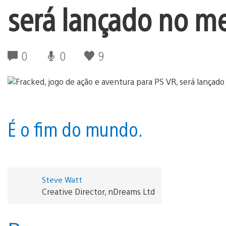
será lançado no m
0
0
9
É o fim do mundo.
Steve Watt
Creative Director, nDreams Ltd