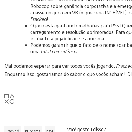
Robocop sobre ganância corporativa e a emergê
criasse um jogo em VR (o que seria INCRÍVEL), 
Fracked
!
O jogo está ganhando melhorias para PS5! Que
carregamento e resolução aprimorados. Para que
incrível e a jogabilidade é a mesma.
Podemos garantir que o fato de o nome soar b
uma
total coincidência
.
Mal podemos esperar para ver todos vocês jogando.
Fracke
Enquanto isso, gostaríamos de saber o que vocês acham! D
Você gostou disso?
Fracked
nDreams
psvr