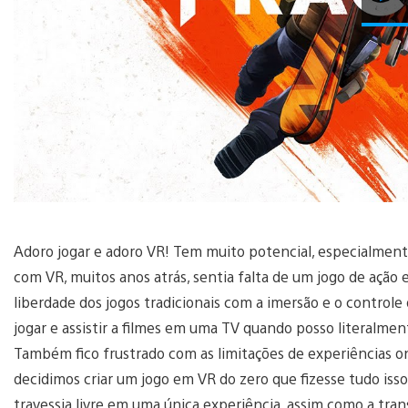
Adoro jogar e adoro VR! Tem muito potencial, especialment
com VR, muitos anos atrás, sentia falta de um jogo de ação
liberdade dos jogos tradicionais com a imersão e o contro
jogar e assistir a filmes em uma TV quando posso literalme
Também fico frustrado com as limitações de experiências on
decidimos criar um jogo em VR do zero que fizesse tudo is
travessia livre em uma única experiência, assim como a transi