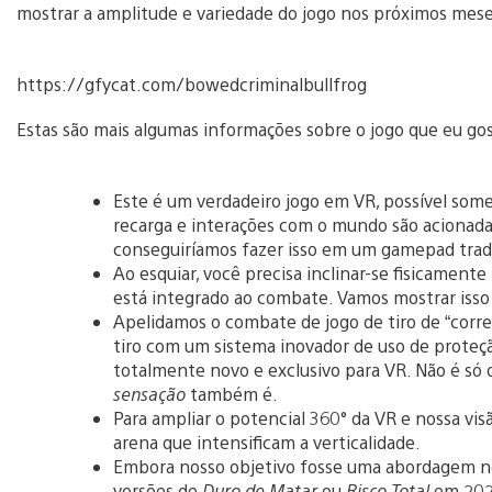
mostrar a amplitude e variedade do jogo nos próximos mese
https://gfycat.com/bowedcriminalbullfrog
Estas são mais algumas informações sobre o jogo que eu gos
Este é um verdadeiro jogo em VR, possível some
recarga e interações com o mundo são acionadas
conseguiríamos fazer isso em um gamepad tradi
Ao esquiar, você precisa inclinar-se fisicamente
está integrado ao combate. Vamos mostrar iss
Apelidamos o combate de jogo de tiro de “correr
tiro com um sistema inovador de uso de proteçã
totalmente novo e exclusivo para VR. Não é só
sensação
também é.
Para ampliar o potencial 360° da VR e nossa vi
arena que intensificam a verticalidade.
Embora nosso objetivo fosse uma abordagem nov
versões de
Duro de Matar
ou
Risco Total
em 2021