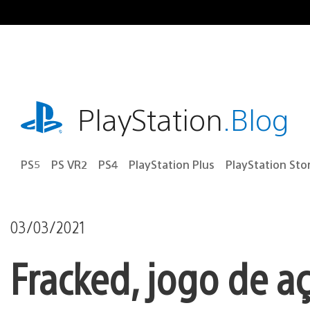
Ir
para
o
conteúdo
playstation.com
PlayStation
.Blog
PS5
PS VR2
PS4
PlayStation Plus
PlayStation Sto
03/03/2021
Fracked, jogo de a