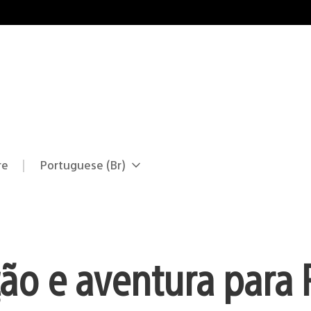
re
Portuguese (Br)
Selecione
Região
uma
atual:
região
ção e aventura para 