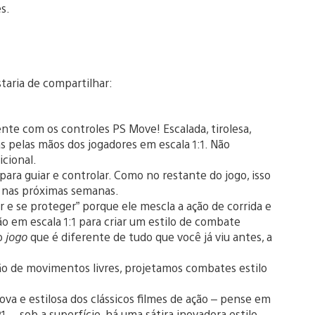
s.
taria de compartilhar:
nte com os controles PS Move! Escalada, tirolesa,
 pelas mãos dos jogadores em escala 1:1. Não
cional.
 para guiar e controlar. Como no restante do jogo, isso
o nas próximas semanas.
 e se proteger” porque ele mescla a ação de corrida e
o em escala 1:1 para criar um estilo de combate
 o
jogo
que é diferente de tudo que você já viu antes, a
são de movimentos livres, projetamos combates estilo
a e estilosa dos clássicos filmes de ação – pense em
 –, sob a superfície, há uma sátira inovadora estilo