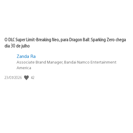
O DLC Super Limit-Breaking Neo, para Dragon Ball: Sparking Zero chega
dia 30 de julho
Zanda Ra
Associate Brand Manager, Bandai Namco Entertainment
America
Data
42
23/07/2026
de
publicação: