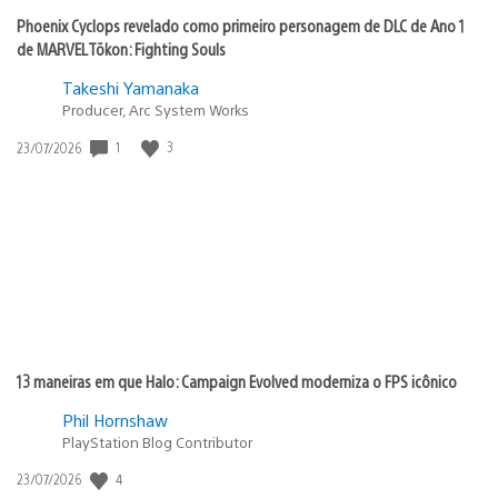
Phoenix Cyclops revelado como primeiro personagem de DLC de Ano 1
de MARVEL Tōkon: Fighting Souls
Takeshi Yamanaka
Producer, Arc System Works
Data
1
3
23/07/2026
de
publicação:
13 maneiras em que Halo: Campaign Evolved moderniza o FPS icônico
Phil Hornshaw
PlayStation Blog Contributor
Data
4
23/07/2026
de