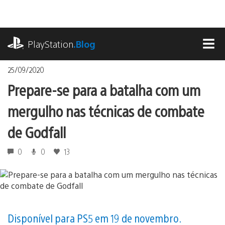
Ir
para
o
playstation.com
conteúdo
PlayStation
.Blog
MEN
25/09/2020
Prepare-se para a batalha com um
mergulho nas técnicas de combate
de Godfall
0
0
13
Disponível para PS5 em 19 de novembro.