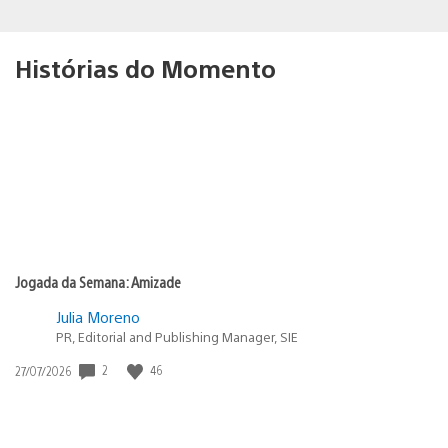
Histórias do Momento
Jogada da Semana: Amizade
Julia Moreno
PR, Editorial and Publishing Manager, SIE
Data
2
46
27/07/2026
de
publicação: