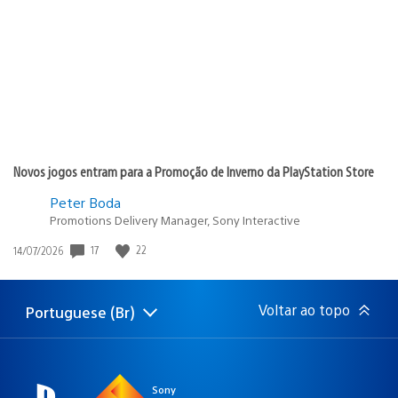
publicação:
Novos jogos entram para a Promoção de Inverno da PlayStation Store
Peter Boda
Promotions Delivery Manager, Sony Interactive
Data
17
22
14/07/2026
de
publicação:
Voltar ao topo
Portuguese (Br)
Selecione
Região
uma
atual:
região
Sony