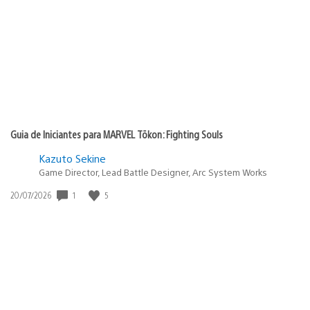
publicação:
Guia de Iniciantes para MARVEL Tōkon: Fighting Souls
Kazuto Sekine
Game Director, Lead Battle Designer, Arc System Works
Data
1
5
20/07/2026
de
publicação: