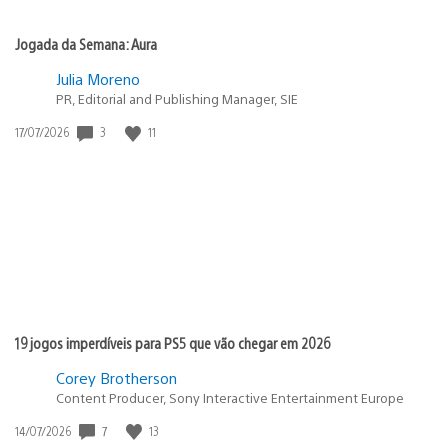
Jogada da Semana: Aura
Julia Moreno
PR, Editorial and Publishing Manager, SIE
Data
3
11
17/07/2026
de
publicação:
19 jogos imperdíveis para PS5 que vão chegar em 2026
Corey Brotherson
Content Producer, Sony Interactive Entertainment Europe
Data
7
13
14/07/2026
de