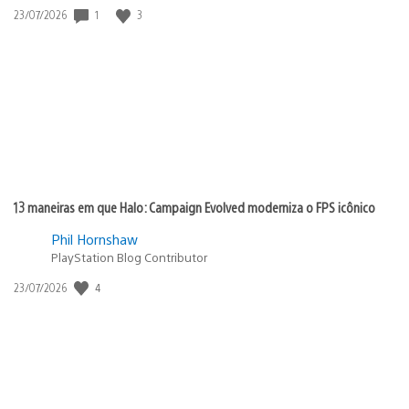
Data
1
3
23/07/2026
de
publicação:
13 maneiras em que Halo: Campaign Evolved moderniza o FPS icônico
Phil Hornshaw
PlayStation Blog Contributor
Data
4
23/07/2026
de
publicação: