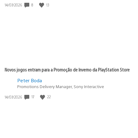
Data
8
13
14/07/2026
de
publicação:
Novos jogos entram para a Promoção de Inverno da PlayStation Store
Peter Boda
Promotions Delivery Manager, Sony Interactive
Data
17
22
14/07/2026
de
publicação: