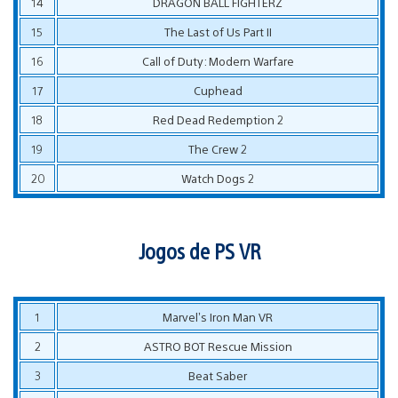
14
DRAGON BALL FIGHTERZ
15
The Last of Us Part II
16
Call of Duty: Modern Warfare
17
Cuphead
18
Red Dead Redemption 2
19
The Crew 2
20
Watch Dogs 2
Jogos de PS VR
1
Marvel’s Iron Man VR
2
ASTRO BOT Rescue Mission
3
Beat Saber