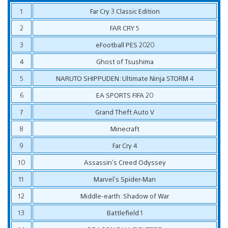
1
Far Cry 3 Classic Edition
2
FAR CRY 5
3
eFootball PES 2020
4
Ghost of Tsushima
5
NARUTO SHIPPUDEN: Ultimate Ninja STORM 4
6
EA SPORTS FIFA 20
7
Grand Theft Auto V
8
Minecraft
9
Far Cry 4
10
Assassin’s Creed Odyssey
11
Marvel’s Spider-Man
12
Middle-earth: Shadow of War
13
Battlefield 1