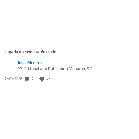
Jogada da Semana: Amizade
Julia Moreno
PR, Editorial and Publishing Manager, SIE
Data
2
47
27/07/2026
de
publicação: