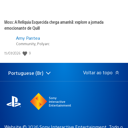
Moss: A Relíquia Esquecida chega amanhã: explore a jornada
emocionante de Quill
Amy Pantea
Community, Polyarc
Data
9
15/07/2026
de
publicação:
Voltar ao topo
Portuguese (Br)
Selecione
Região
uma
atual:
região
Sony
Interactive
Entertainment
Website © 2026 Sony Interactive Entertainment. Todo o