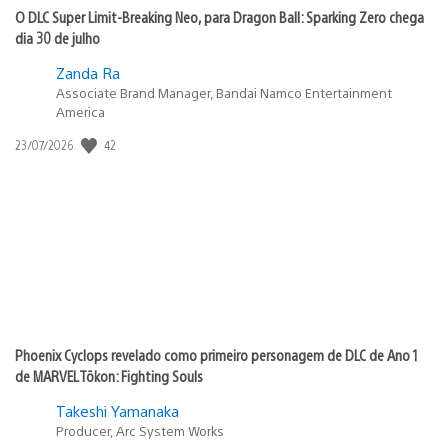
O DLC Super Limit-Breaking Neo, para Dragon Ball: Sparking Zero chega
dia 30 de julho
Zanda Ra
Associate Brand Manager, Bandai Namco Entertainment
America
Data
42
23/07/2026
de
publicação:
Phoenix Cyclops revelado como primeiro personagem de DLC de Ano 1
de MARVEL Tōkon: Fighting Souls
Takeshi Yamanaka
Producer, Arc System Works