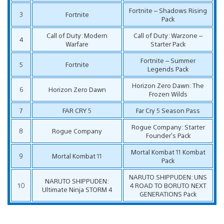
Fortnite – Shadows Rising
3
Fortnite
Pack
Call of Duty: Modern
Call of Duty: Warzone –
4
Warfare
Starter Pack
Fortnite – Summer
5
Fortnite
Legends Pack
Horizon Zero Dawn: The
6
Horizon Zero Dawn
Frozen Wilds
7
FAR CRY 5
Far Cry 5 Season Pass
Rogue Company: Starter
8
Rogue Company
Founder’s Pack
Mortal Kombat 11 Kombat
9
Mortal Kombat 11
Pack
NARUTO SHIPPUDEN: UNS
NARUTO SHIPPUDEN:
10
4 ROAD TO BORUTO NEXT
Ultimate Ninja STORM 4
GENERATIONS Pack