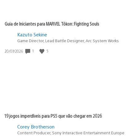
Guia de Iniciantes para MARVEL Tōkon: Fighting Souls
Kazuto Sekine
Game Director, Lead Battle Designer, Arc System Works
Data
1
5
20/07/2026
de
publicação:
19 jogos imperdíveis para PS5 que vão chegar em 2026
Corey Brotherson
Content Producer, Sony Interactive Entertainment Europe