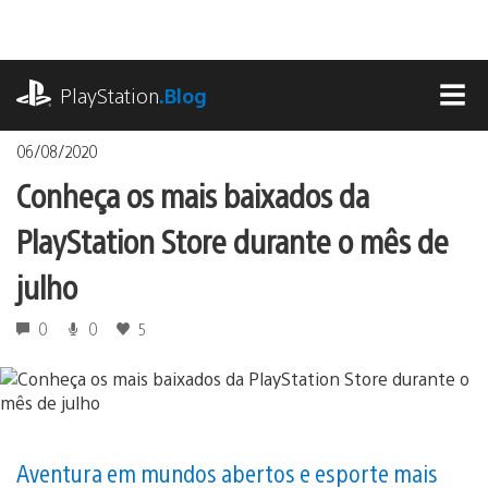
Ir
para
o
playstation.com
conteúdo
PlayStation
.Blog
MEN
06/08/2020
Conheça os mais baixados da
PlayStation Store durante o mês de
julho
0
0
5
Aventura em mundos abertos e esporte mais