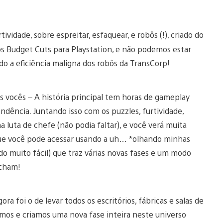
idade, sobre espreitar, esfaquear, e robôs (!), criado do
os Budget Cuts para Playstation, e não podemos estar
o a eficiência maligna dos robôs da TransCorp!
s vocês – A história principal tem horas de gameplay
pondência. Juntando isso com os puzzles, furtividade,
a luta de chefe (não podia faltar), e você verá muita
ue você pode acessar usando a uh… *olhando minhas
o muito fácil) que traz várias novas fases e um modo
acham!
 foi o de levar todos os escritórios, fábricas e salas de
imos e criamos uma nova fase inteira neste universo