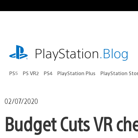
Ir
para
o
conteúdo
playstation.com
PlayStation
.Blog
PS5
PS VR2
PS4
PlayStation Plus
PlayStation Sto
02/07/2020
Budget Cuts VR che