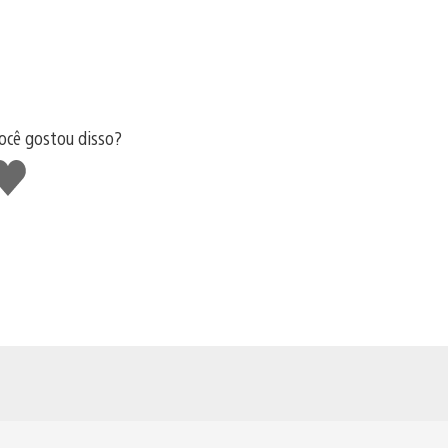
ocê gostou disso?
urtir