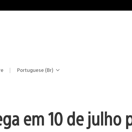
re
Portuguese (Br)
Selecione
Região
uma
atual:
região
ga em 10 de julho 