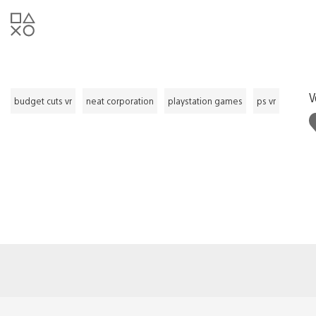
V
budget cuts vr
neat corporation
playstation games
ps vr
C