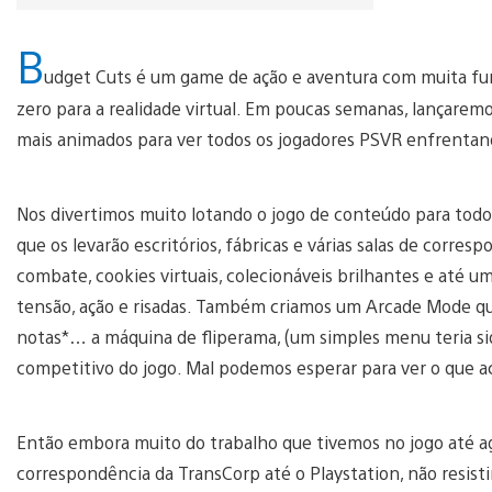
B
udget Cuts é um game de ação e aventura com muita furtiv
zero para a realidade virtual. Em poucas semanas, lançarem
mais animados para ver todos os jogadores PSVR enfrentand
Nos divertimos muito lotando o jogo de conteúdo para todo
que os levarão escritórios, fábricas e várias salas de corres
combate, cookies virtuais, colecionáveis brilhantes e até um
tensão, ação e risadas. Também criamos um Arcade Mode q
notas*… a máquina de fliperama, (um simples menu teria sid
competitivo do jogo. Mal podemos esperar para ver o que 
Então embora muito do trabalho que tivemos no jogo até agora
correspondência da TransCorp até o Playstation, não resist