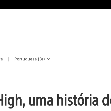
re
Portuguese (Br)
Selecione
Região
uma
atual:
região
igh, uma história 