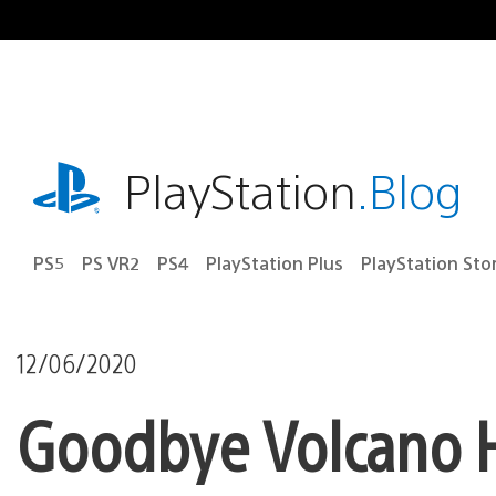
Ir
para
o
conteúdo
playstation.com
PlayStation
.Blog
PS5
PS VR2
PS4
PlayStation Plus
PlayStation Sto
12/06/2020
Goodbye Volcano H