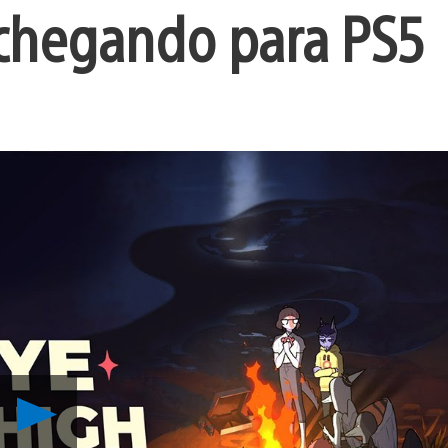
 chegando para PS5
Reproduzir
Goodbye
Volcano