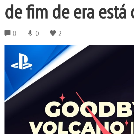
de fim de era está
0
0
2