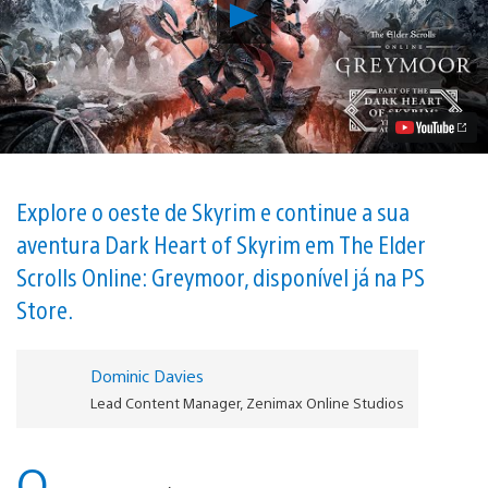
Reproduzir
Novidades
Sobre
The
Elder
Scrolls
Online:
Greymoor,
Disponível
Já
para
Explore o oeste de Skyrim e continue a sua
PS4
aventura Dark Heart of Skyrim em The Elder
Vídeo
Scrolls Online: Greymoor, disponível já na PS
Store.
Dominic Davies
Lead Content Manager, Zenimax Online Studios
O