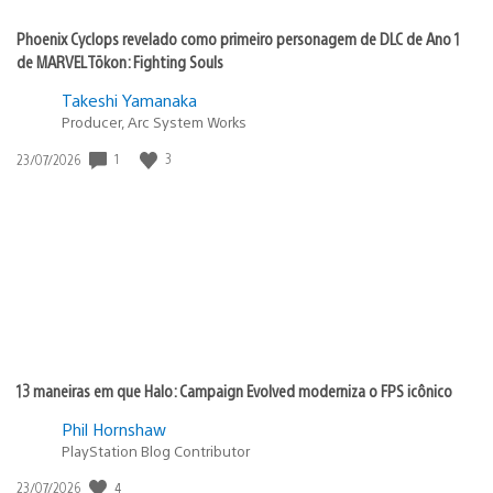
Phoenix Cyclops revelado como primeiro personagem de DLC de Ano 1
de MARVEL Tōkon: Fighting Souls
Takeshi Yamanaka
Producer, Arc System Works
Data
1
3
23/07/2026
de
publicação:
13 maneiras em que Halo: Campaign Evolved moderniza o FPS icônico
Phil Hornshaw
PlayStation Blog Contributor
Data
4
23/07/2026