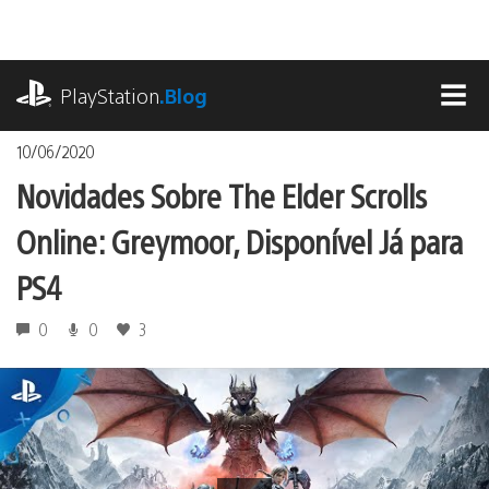
Ir
para
o
playstation.com
conteúdo
PlayStation
.Blog
MEN
10/06/2020
Novidades Sobre The Elder Scrolls
Online: Greymoor, Disponível Já para
PS4
0
0
3