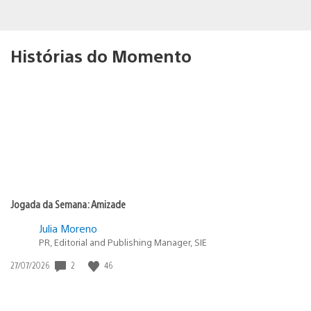
Histórias do Momento
Jogada da Semana: Amizade
Julia Moreno
PR, Editorial and Publishing Manager, SIE
Data
2
46
27/07/2026
de
publicação: