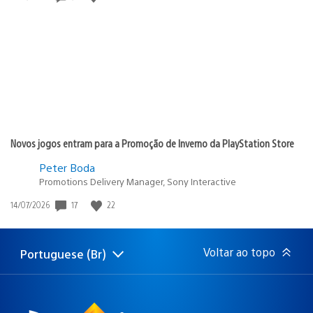
de
publicação:
Novos jogos entram para a Promoção de Inverno da PlayStation Store
Peter Boda
Promotions Delivery Manager, Sony Interactive
Data
17
22
14/07/2026
de
publicação:
Voltar ao topo
Portuguese (Br)
Selecione
Região
uma
atual:
região