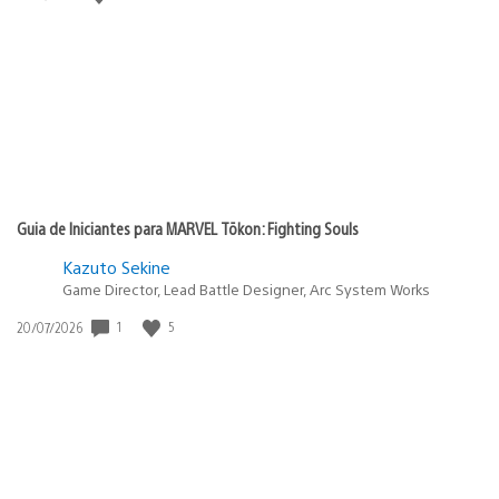
de
publicação:
Guia de Iniciantes para MARVEL Tōkon: Fighting Souls
Kazuto Sekine
Game Director, Lead Battle Designer, Arc System Works
Data
1
5
20/07/2026
de
publicação: