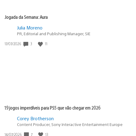
Jogada da Semana: Aura
Julia Moreno
PR, Editorial and Publishing Manager, SIE
Data
3
11
17/07/2026
de
publicação:
19 jogos imperdíveis para PS5 que vão chegar em 2026
Corey Brotherson
Content Producer, Sony Interactive Entertainment Europe
Data
7
13
14/07/2026