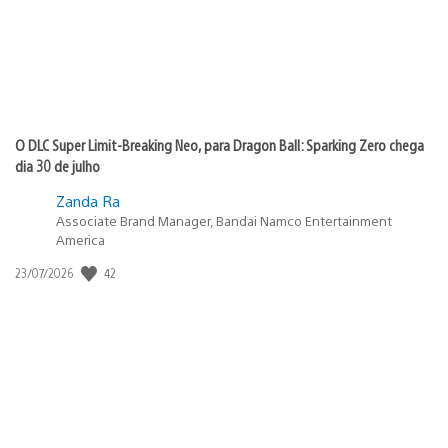
O DLC Super Limit-Breaking Neo, para Dragon Ball: Sparking Zero chega
dia 30 de julho
Zanda Ra
Associate Brand Manager, Bandai Namco Entertainment
America
Data
42
23/07/2026
de
publicação: