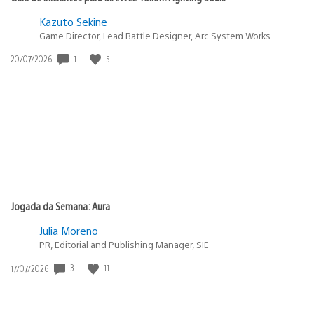
Kazuto Sekine
Game Director, Lead Battle Designer, Arc System Works
Data
1
5
20/07/2026
de
publicação:
Jogada da Semana: Aura
Julia Moreno
PR, Editorial and Publishing Manager, SIE
Data
3
11
17/07/2026
de
publicação: