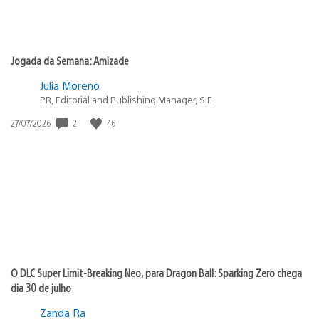
Jogada da Semana: Amizade
Julia Moreno
PR, Editorial and Publishing Manager, SIE
Data
2
46
27/07/2026
de
publicação:
O DLC Super Limit-Breaking Neo, para Dragon Ball: Sparking Zero chega
dia 30 de julho
Zanda Ra