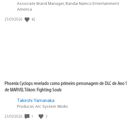
Associate Brand Manager, Bandai Namco Entertainment
America
Data
42
23/07/2026
de
publicação:
Phoenix Cyclops revelado como primeiro personagem de DLC de Ano 1
de MARVEL Tōkon: Fighting Souls
Takeshi Yamanaka
Producer, Arc System Works
Data
1
3
23/07/2026
de
publicação: