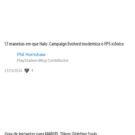
13 maneiras em que Halo: Campaign Evolved moderniza o FPS icônico
Phil Hornshaw
PlayStation Blog Contributor
Data
4
23/07/2026
de
publicação:
Guia de Iniciantes para MARVEL Tōkon: Fighting Souls