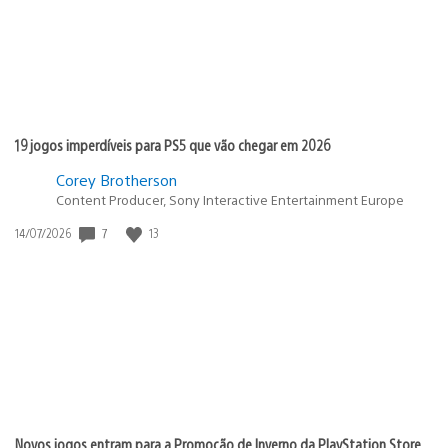
19 jogos imperdíveis para PS5 que vão chegar em 2026
Corey Brotherson
Content Producer, Sony Interactive Entertainment Europe
Data
7
13
14/07/2026
de
publicação:
Novos jogos entram para a Promoção de Inverno da PlayStation Store