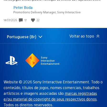
Peter Boda
Promotions Delivery Manager, Sony Interactive
Data
17
22
14/07/2026
de
publicação:
Voltar ao topo
Portuguese (Br)
Selecione
Região
uma
atual:
região
Sony
Interactive
Entertainment
Website © 2026 Sony Interactive Entertainment. Todo o
conteúdo, títulos de jogos, nomes comerciais, trabalhos
artísticos e imagens associadas são
marcas registradas
e/ou material de copyright de seus respectivos donos
.
Todos os direitos reservados.