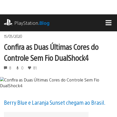
Ir
para
o
playstation.com
conteúdo
PlayStation
.Blog
MEN
15/05/2020
Confira as Duas Últimas Cores do
Controle Sem Fio DualShock4
8
0
81
Berry Blue e Laranja Sunset chegam ao Brasil.