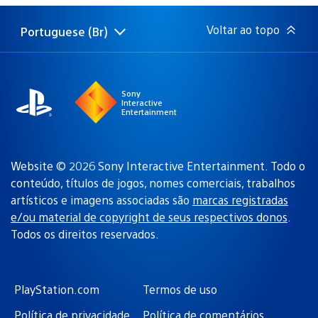
publicação:
Voltar ao topo
Portuguese (Br)
Selecione
Região
uma
atual:
região
Sony
Interactive
Entertainment
Website © 2026 Sony Interactive Entertainment. Todo o
conteúdo, títulos de jogos, nomes comerciais, trabalhos
artísticos e imagens associadas são
marcas registradas
e/ou material de copyright de seus respectivos donos
.
Todos os direitos reservados.
PlayStation.com
Termos de uso
Política de privacidade
Política de comentários