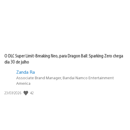
publicação:
O DLC Super Limit-Breaking Neo, para Dragon Ball: Sparking Zero chega
dia 30 de julho
Zanda Ra
Associate Brand Manager, Bandai Namco Entertainment
America
Data
42
23/07/2026
de
publicação: