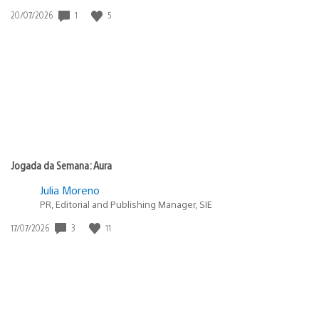
Data
1
5
20/07/2026
de
publicação:
Jogada da Semana: Aura
Julia Moreno
PR, Editorial and Publishing Manager, SIE
Data
3
11
17/07/2026
de
publicação: