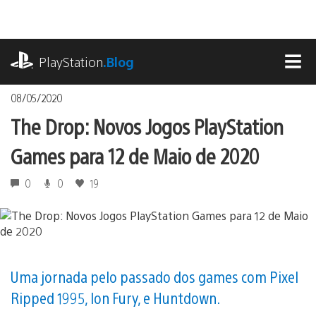
Ir
para
o
playstation.com
conteúdo
PlayStation
.Blog
MEN
08/05/2020
The Drop: Novos Jogos PlayStation
Games para 12 de Maio de 2020
0
0
19
Uma jornada pelo passado dos games com Pixel
Ripped 1995, Ion Fury, e Huntdown.