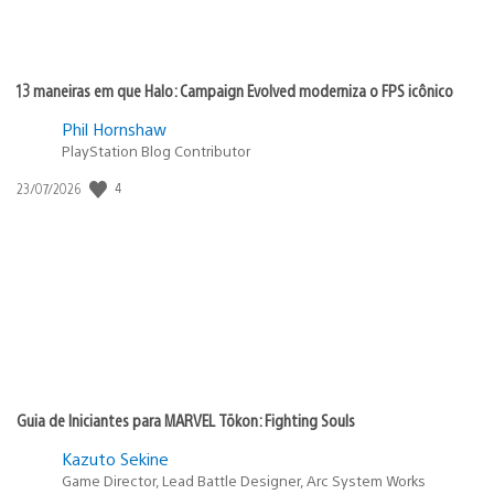
13 maneiras em que Halo: Campaign Evolved moderniza o FPS icônico
Phil Hornshaw
PlayStation Blog Contributor
Data
4
23/07/2026
de
publicação:
Guia de Iniciantes para MARVEL Tōkon: Fighting Souls
Kazuto Sekine
Game Director, Lead Battle Designer, Arc System Works