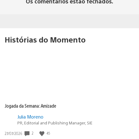
Os comentários estão fechados.
Histórias do Momento
Jogada da Semana: Amizade
Julia Moreno
PR, Editorial and Publishing Manager, SIE
Data
2
45
27/07/2026
de