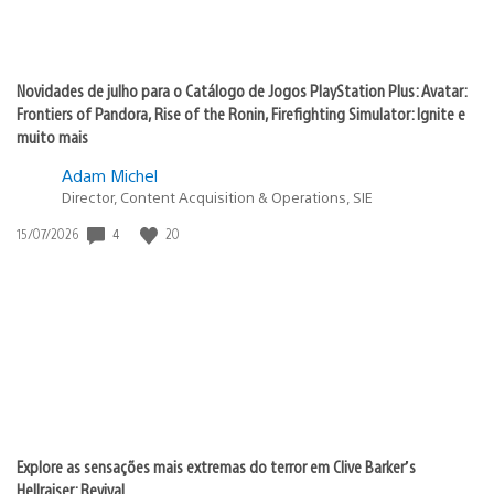
Novidades de julho para o Catálogo de Jogos PlayStation Plus: Avatar:
Frontiers of Pandora, Rise of the Ronin, Firefighting Simulator: Ignite e
muito mais
Adam Michel
Director, Content Acquisition & Operations, SIE
Data
4
20
15/07/2026
de
publicação:
Explore as sensações mais extremas do terror em Clive Barker’s
Hellraiser: Revival