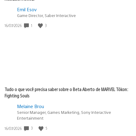
Emil Esov
Game Director, Saber Interactive
Data
1
3
16/07/2026
de
publicação:
Tudo o que você precisa saber sobre o Beta Aberto de MARVEL Tōkon:
Fighting Souls
Melaine Brou
Senior Manager, Games Marketing, Sony Interactive
Entertainment
Data
3
5
16/07/2026
de