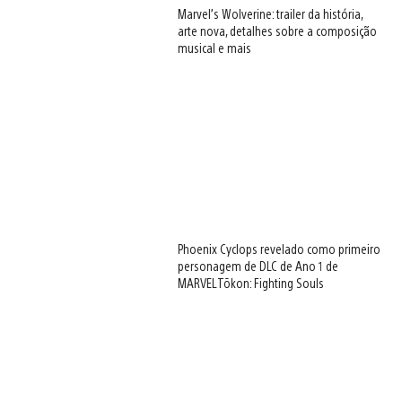
Marvel’s Wolverine: trailer da história,
arte nova, detalhes sobre a composição
musical e mais
Phoenix Cyclops revelado como primeiro
personagem de DLC de Ano 1 de
MARVEL Tōkon: Fighting Souls