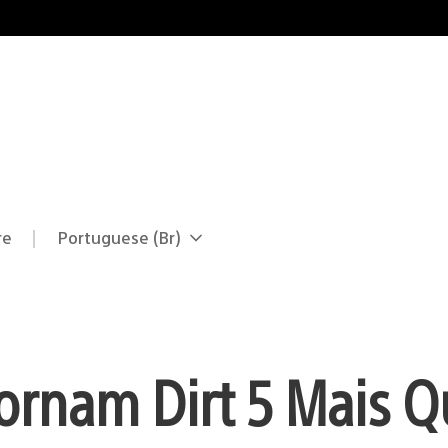
re
Portuguese (Br)
Selecione
Região
uma
atual:
região
ornam Dirt 5 Mais 