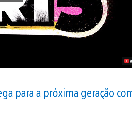
Que
Tornam
Dirt
5
Mais
Que
um
Jogo
de
Corrida
Vídeo
hega para a próxima geração co