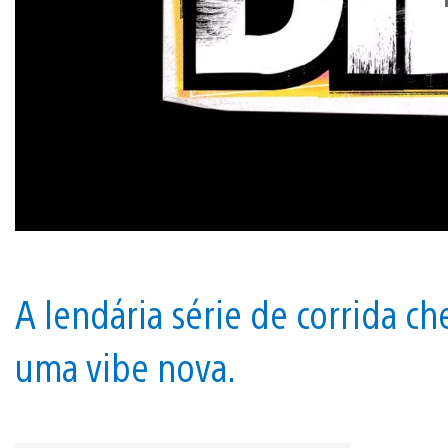
A lendária série de corrida c
uma vibe nova.