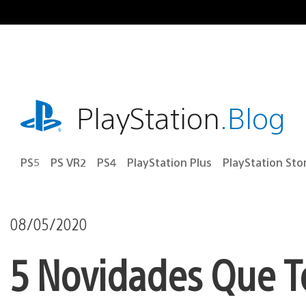
Ir
para
o
conteúdo
playstation.com
PlayStation
.Blog
PS5
PS VR2
PS4
PlayStation Plus
PlayStation Sto
08/05/2020
5 Novidades Que T