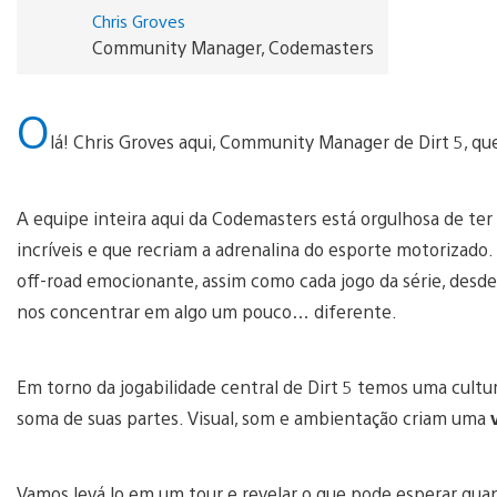
Chris Groves
Community Manager, Codemasters
O
lá! Chris Groves aqui, Community Manager de Dirt 5, qu
A equipe inteira aqui da Codemasters está orgulhosa de ter
incríveis e que recriam a adrenalina do esporte motorizado.
off-road emocionante, assim como cada jogo da série, desde
nos concentrar em algo um pouco… diferente.
Em torno da jogabilidade central de Dirt 5 temos uma cultu
soma de suas partes. Visual, som e ambientação criam uma
Vamos levá lo em um tour e revelar o que pode esperar qua