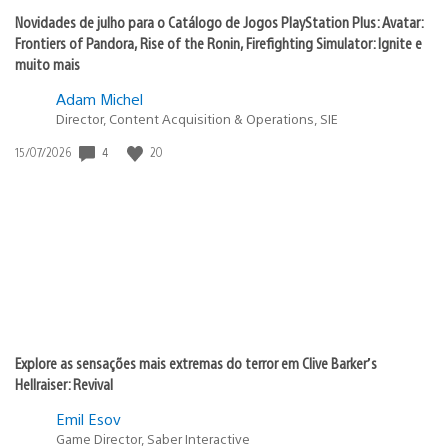
Novidades de julho para o Catálogo de Jogos PlayStation Plus: Avatar:
Frontiers of Pandora, Rise of the Ronin, Firefighting Simulator: Ignite e
muito mais
Adam Michel
Director, Content Acquisition & Operations, SIE
Data
4
20
15/07/2026
de
publicação:
Explore as sensações mais extremas do terror em Clive Barker’s
Hellraiser: Revival
Emil Esov
Game Director, Saber Interactive