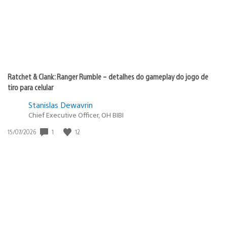
Ratchet & Clank: Ranger Rumble – detalhes do gameplay do jogo de
tiro para celular
Stanislas Dewavrin
Chief Executive Officer, OH BIBI
Data
1
12
15/07/2026
de
publicação: