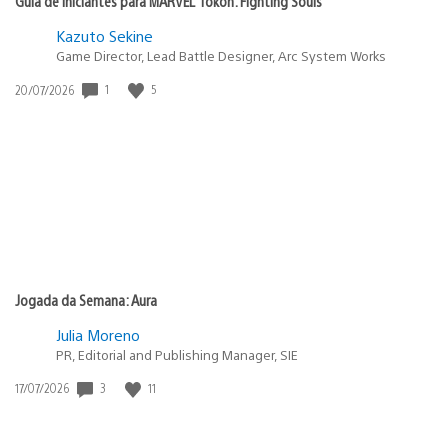
Guia de Iniciantes para MARVEL Tōkon: Fighting Souls
Kazuto Sekine
Game Director, Lead Battle Designer, Arc System Works
Data
1
5
20/07/2026
de
publicação:
Jogada da Semana: Aura
Julia Moreno
PR, Editorial and Publishing Manager, SIE
Data
3
11
17/07/2026
de
publicação: