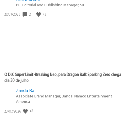
PR, Editorial and Publishing Manager, SIE
Data
2
45
27/07/2026
de
publicação:
O DLC Super Limit-Breaking Neo, para Dragon Ball: Sparking Zero chega
dia 30 de julho
Zanda Ra
Associate Brand Manager, Bandai Namco Entertainment
America
Data
42
23/07/2026
de
publicação: