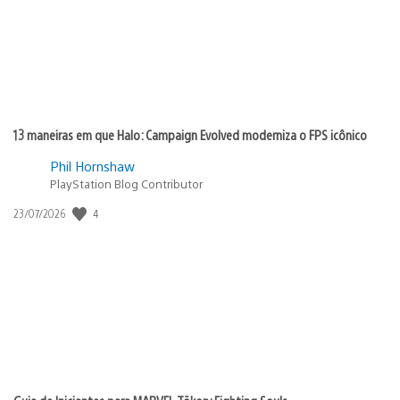
13 maneiras em que Halo: Campaign Evolved moderniza o FPS icônico
Phil Hornshaw
PlayStation Blog Contributor
Data
4
23/07/2026
de
publicação: