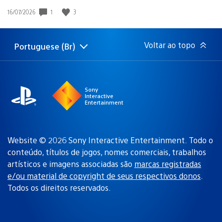
Data
1
3
16/07/2026
de
publicação:
Voltar ao topo
Portuguese (Br)
Selecione
Região
uma
atual:
região
Sony
Interactive
Entertainment
Website © 2026 Sony Interactive Entertainment. Todo o
conteúdo, títulos de jogos, nomes comerciais, trabalhos
artísticos e imagens associadas são
marcas registradas
e/ou material de copyright de seus respectivos donos
.
Todos os direitos reservados.