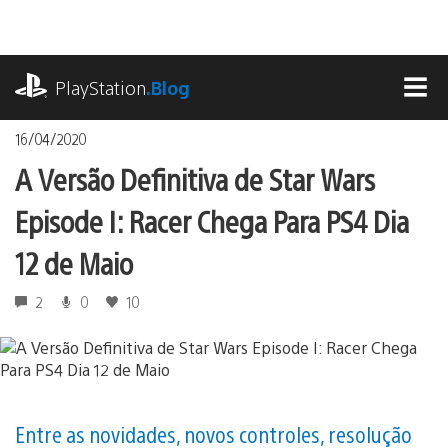
Ir
para
o
playstation.com
conteúdo
PlayStation
.Blog
MEN
16/04/2020
A Versão Definitiva de Star Wars
Episode I: Racer Chega Para PS4 Dia
12 de Maio
2
0
10
Entre as novidades, novos controles, resolução