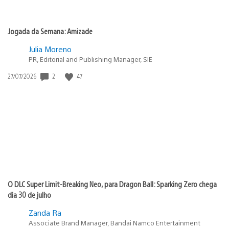
Jogada da Semana: Amizade
Julia Moreno
PR, Editorial and Publishing Manager, SIE
2
47
Data
27/07/2026
de
publicação:
O DLC Super Limit-Breaking Neo, para Dragon Ball: Sparking Zero chega
dia 30 de julho
Zanda Ra
Associate Brand Manager, Bandai Namco Entertainment