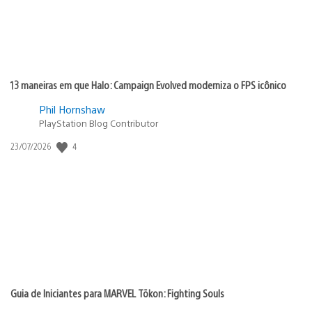
13 maneiras em que Halo: Campaign Evolved moderniza o FPS icônico
Phil Hornshaw
PlayStation Blog Contributor
4
Data
23/07/2026
de
publicação:
Guia de Iniciantes para MARVEL Tōkon: Fighting Souls