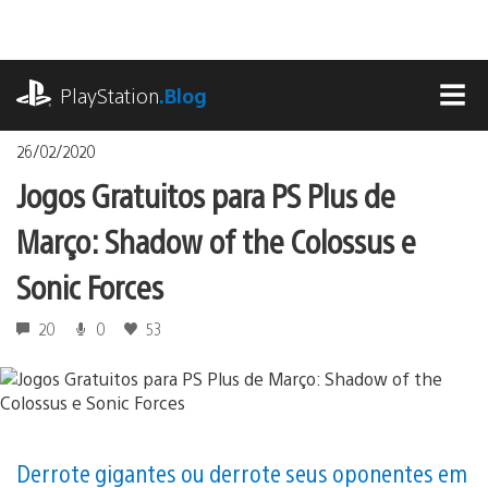
Ir
para
o
playstation.com
conteúdo
PlayStation
.Blog
MEN
26/02/2020
Jogos Gratuitos para PS Plus de
Março: Shadow of the Colossus e
Sonic Forces
20
0
53
Derrote gigantes ou derrote seus oponentes em