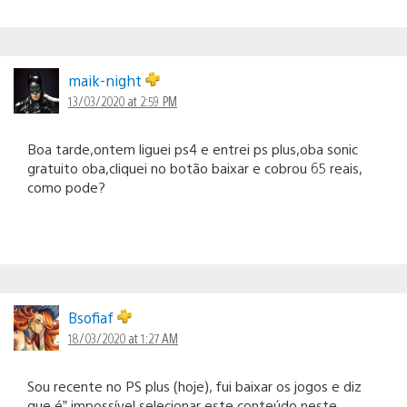
maik-night
13/03/2020 at 2:59 PM
Boa tarde,ontem liguei ps4 e entrei ps plus,oba sonic
gratuito oba,cliquei no botão baixar e cobrou 65 reais,
como pode?
Bsofiaf
18/03/2020 at 1:27 AM
Sou recente no PS plus (hoje), fui baixar os jogos e diz
que é” impossível selecionar este conteúdo neste