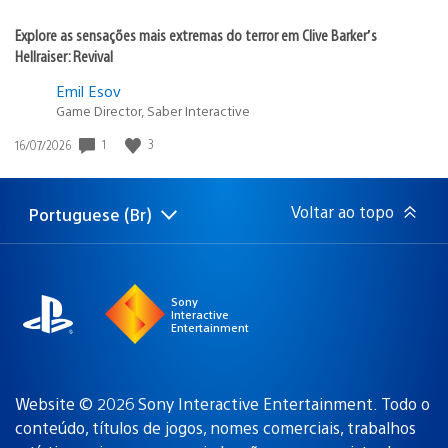
Explore as sensações mais extremas do terror em Clive Barker’s
Hellraiser: Revival
Emil Esov
Game Director, Saber Interactive
1
3
Data
16/07/2026
de
publicação:
Voltar ao topo
Portuguese (Br)
Selecione
Região
uma
atual:
região
Sony
Interactive
Entertainment
Website © 2026 Sony Interactive Entertainment. Todo o
conteúdo, títulos de jogos, nomes comerciais, trabalhos