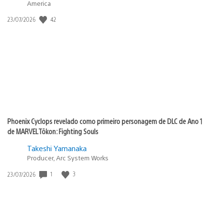
America
42
Data
23/07/2026
de
publicação:
Phoenix Cyclops revelado como primeiro personagem de DLC de Ano 1
de MARVEL Tōkon: Fighting Souls
Takeshi Yamanaka
Producer, Arc System Works
1
3
Data
23/07/2026
de
publicação: