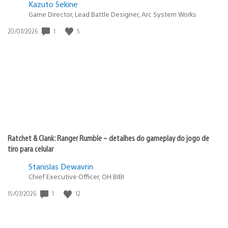
Kazuto Sekine
Game Director, Lead Battle Designer, Arc System Works
1
5
Data
20/07/2026
de
publicação:
Ratchet & Clank: Ranger Rumble – detalhes do gameplay do jogo de
tiro para celular
Stanislas Dewavrin
Chief Executive Officer, OH BIBI
1
12
Data
15/07/2026
de
publicação: