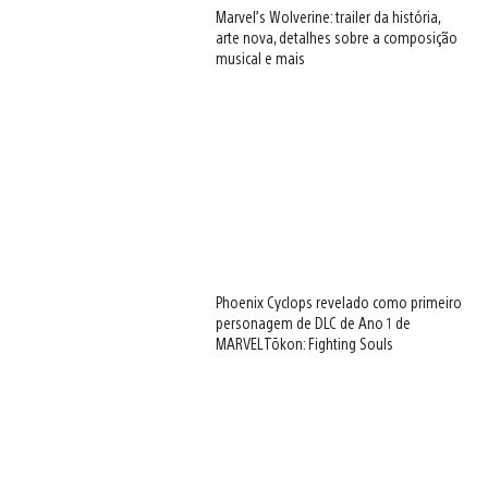
Marvel’s Wolverine: trailer da história,
arte nova, detalhes sobre a composição
musical e mais
Phoenix Cyclops revelado como primeiro
personagem de DLC de Ano 1 de
MARVEL Tōkon: Fighting Souls