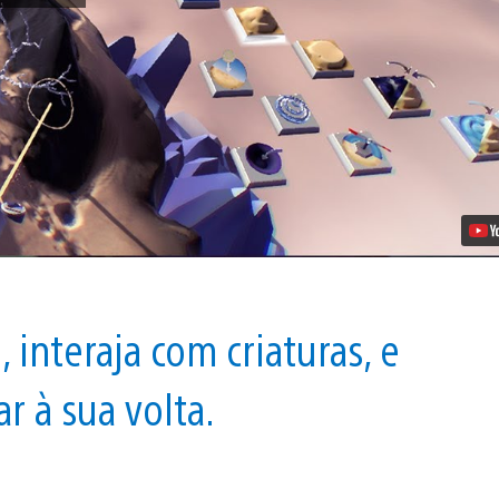
Próprio
Universo
com
o
Modo
Sandbox
de
Paper
Beast
Vídeo
interaja com criaturas, e
 à sua volta.