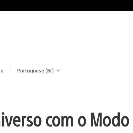
re
Portuguese (Br)
Selecione
Região
uma
atual:
região
Universo com o Modo