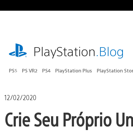
Ir
para
o
conteúdo
playstation.com
PlayStation
.Blog
PS5
PS VR2
PS4
PlayStation Plus
PlayStation Sto
12/02/2020
Crie Seu Próprio 