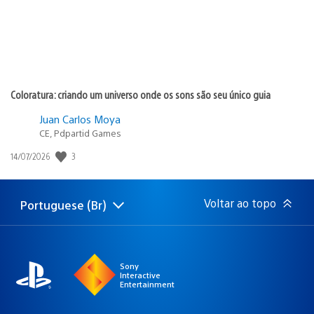
Coloratura: criando um universo onde os sons são seu único guia
Juan Carlos Moya
CE, Pdpartid Games
3
Data
14/07/2026
de
publicação:
Voltar ao topo
Portuguese (Br)
Selecione
Região
uma
atual:
região
Sony
Interactive
Entertainment