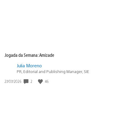
Jogada da Semana: Amizade
Julia Moreno
PR, Editorial and Publishing Manager, SIE
2
46
Data
27/07/2026
de
publicação: