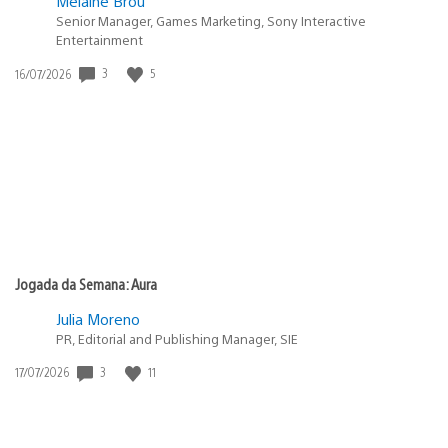
Melaine Brou
Senior Manager, Games Marketing, Sony Interactive
Entertainment
3
5
Data
16/07/2026
de
publicação:
Jogada da Semana: Aura
Julia Moreno
PR, Editorial and Publishing Manager, SIE
3
11
Data
17/07/2026
de
publicação: