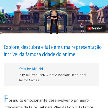
Reproduzir
Como
os
Desenvolvedores
de
Fairy
Tail
Deram
Vida
à
Cidade
Explore, descubra e lute em uma representação
de
incrível da famosa cidade do anime.
Magnolia
em
3D
Vídeo
Keisuke Kikuchi
Fairy Tail Producer/Guest Associate Head, Koei
Tecmo Games
F
oi muito emocionante desenvolver o primeiro
videogame de Fairy Tail para PlayStation 4. Estamos