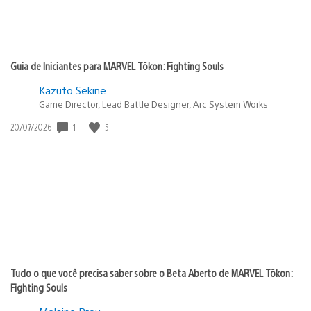
Guia de Iniciantes para MARVEL Tōkon: Fighting Souls
Kazuto Sekine
Game Director, Lead Battle Designer, Arc System Works
1
5
Data
20/07/2026
de
publicação:
Tudo o que você precisa saber sobre o Beta Aberto de MARVEL Tōkon:
Fighting Souls