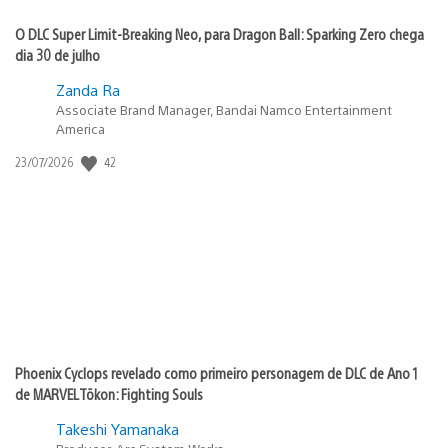
O DLC Super Limit-Breaking Neo, para Dragon Ball: Sparking Zero chega
dia 30 de julho
Zanda Ra
Associate Brand Manager, Bandai Namco Entertainment
America
42
Data
23/07/2026
de
publicação:
Phoenix Cyclops revelado como primeiro personagem de DLC de Ano 1
de MARVEL Tōkon: Fighting Souls
Takeshi Yamanaka