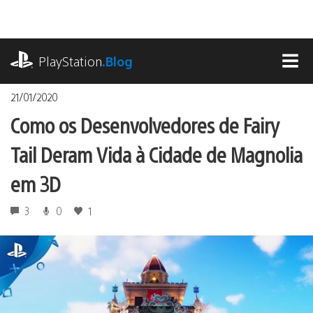
Ir
para
o
playstation.com
conteúdo
PlayStation
.Blog
MEN
21/01/2020
Como os Desenvolvedores de Fairy
Tail Deram Vida à Cidade de Magnolia
em 3D
3
0
1