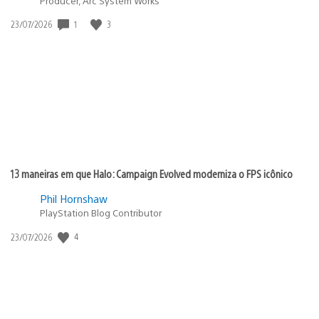
Producer, Arc System Works
1
3
Data
23/07/2026
de
publicação:
13 maneiras em que Halo: Campaign Evolved moderniza o FPS icônico
Phil Hornshaw
PlayStation Blog Contributor
4
Data
23/07/2026
de
publicação: