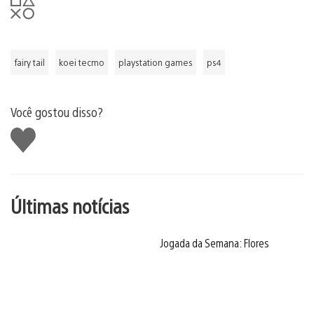
fairy tail
koei tecmo
playstation games
ps4
Você gostou disso?
Curtir
Últimas notícias
Jogada da Semana: Flores