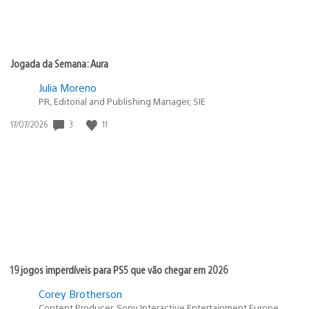
Jogada da Semana: Aura
Julia Moreno
PR, Editorial and Publishing Manager, SIE
3
11
Data
17/07/2026
de
publicação:
19 jogos imperdíveis para PS5 que vão chegar em 2026
Corey Brotherson
Content Producer, Sony Interactive Entertainment Europe