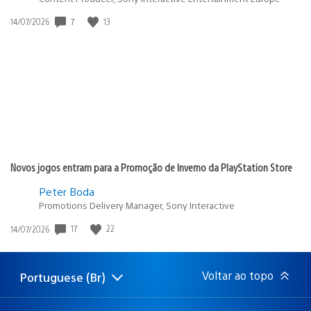
7
13
Data
14/07/2026
de
publicação:
Novos jogos entram para a Promoção de Inverno da PlayStation Store
Peter Boda
Promotions Delivery Manager, Sony Interactive
17
22
Data
14/07/2026
de
publicação:
Voltar ao topo
Portuguese (Br)
Selecione
Região
uma
atual:
região