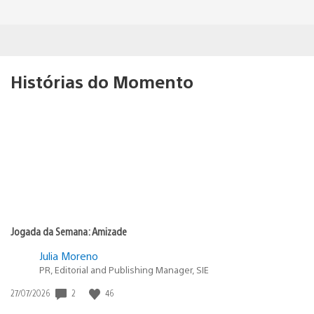
Histórias do Momento
Jogada da Semana: Amizade
Julia Moreno
PR, Editorial and Publishing Manager, SIE
2
46
Data
27/07/2026
de