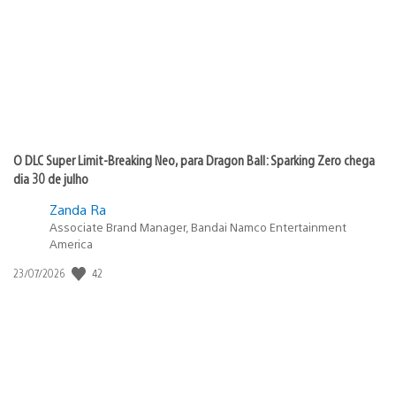
publicação:
O DLC Super Limit-Breaking Neo, para Dragon Ball: Sparking Zero chega
dia 30 de julho
Zanda Ra
Associate Brand Manager, Bandai Namco Entertainment
America
42
Data
23/07/2026
de
publicação: