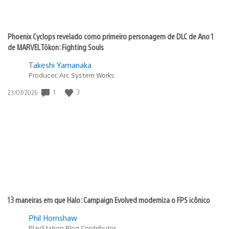
Phoenix Cyclops revelado como primeiro personagem de DLC de Ano 1
de MARVEL Tōkon: Fighting Souls
Takeshi Yamanaka
Producer, Arc System Works
1
3
Data
23/07/2026
de
publicação:
13 maneiras em que Halo: Campaign Evolved moderniza o FPS icônico
Phil Hornshaw
PlayStation Blog Contributor