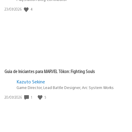
4
Data
23/07/2026
de
publicação:
Guia de Iniciantes para MARVEL Tōkon: Fighting Souls
Kazuto Sekine
Game Director, Lead Battle Designer, Arc System Works
1
5
Data
20/07/2026
de
publicação: