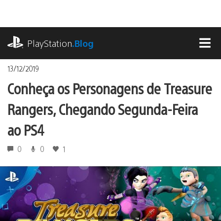
Ir
para
o
playstation.com
conteúdo
PlayStation
.Blog
MEN
13/12/2019
Conheça os Personagens de Treasure
Rangers, Chegando Segunda-Feira
ao PS4
0
0
1