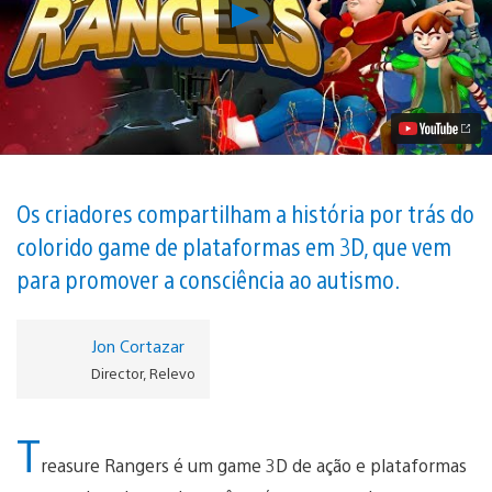
Reproduzir
Conheça
os
Personagens
de
Treasure
Rangers,
Chegando
Segunda-
Feira
ao
Os criadores compartilham a história por trás do
PS4
colorido game de plataformas em 3D, que vem
Vídeo
para promover a consciência ao autismo.
Jon Cortazar
Director, Relevo
T
reasure Rangers é um game 3D de ação e plataformas