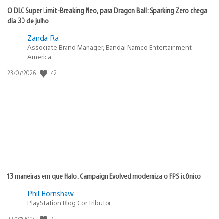
O DLC Super Limit-Breaking Neo, para Dragon Ball: Sparking Zero chega
dia 30 de julho
Zanda Ra
Associate Brand Manager, Bandai Namco Entertainment
America
42
Data
23/07/2026
de
publicação:
13 maneiras em que Halo: Campaign Evolved moderniza o FPS icônico
Phil Hornshaw
PlayStation Blog Contributor
4
Data
23/07/2026