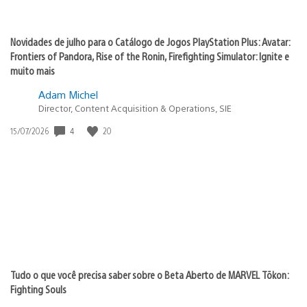
Novidades de julho para o Catálogo de Jogos PlayStation Plus: Avatar:
Frontiers of Pandora, Rise of the Ronin, Firefighting Simulator: Ignite e
muito mais
Adam Michel
Director, Content Acquisition & Operations, SIE
4
20
Data
15/07/2026
de
publicação:
Tudo o que você precisa saber sobre o Beta Aberto de MARVEL Tōkon:
Fighting Souls