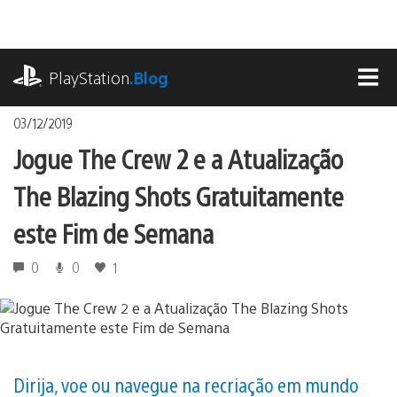
Ir
para
o
playstation.com
conteúdo
PlayStation
.Blog
MEN
03/12/2019
Jogue The Crew 2 e a Atualização
The Blazing Shots Gratuitamente
este Fim de Semana
0
0
1
Dirija, voe ou navegue na recriação em mundo