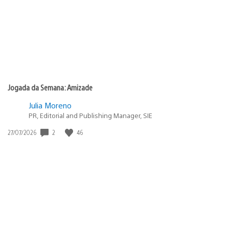
Jogada da Semana: Amizade
Julia Moreno
PR, Editorial and Publishing Manager, SIE
2
46
Data
27/07/2026
de
publicação: