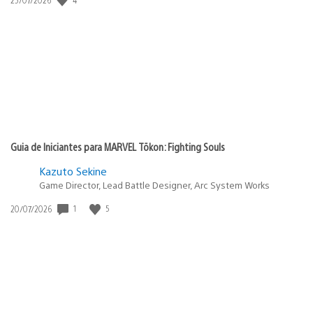
de
publicação:
Guia de Iniciantes para MARVEL Tōkon: Fighting Souls
Kazuto Sekine
Game Director, Lead Battle Designer, Arc System Works
1
5
Data
20/07/2026
de
publicação: