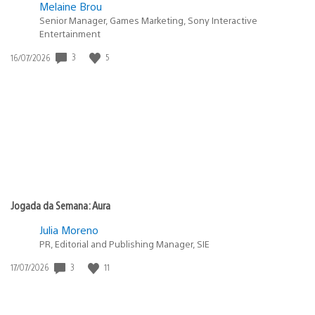
Melaine Brou
Senior Manager, Games Marketing, Sony Interactive
Entertainment
3
5
Data
16/07/2026
de
publicação:
Jogada da Semana: Aura
Julia Moreno
PR, Editorial and Publishing Manager, SIE
3
11
Data
17/07/2026
de
publicação: