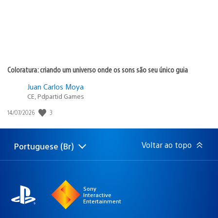
Coloratura: criando um universo onde os sons são seu único guia
Juan Carlos Moya
CE, Pdpartid Games
3
Data
14/07/2026
de
publicação:
Voltar ao topo
Portuguese (Br)
Selecione
Região
uma
atual:
região
Sony
Interactive
Entertainment