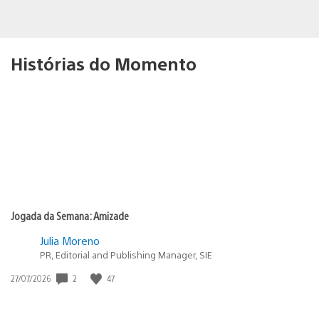
Histórias do Momento
Jogada da Semana: Amizade
Julia Moreno
PR, Editorial and Publishing Manager, SIE
2
47
Data
27/07/2026
de
publicação: