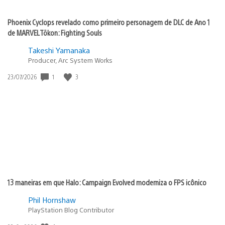
Phoenix Cyclops revelado como primeiro personagem de DLC de Ano 1
de MARVEL Tōkon: Fighting Souls
Takeshi Yamanaka
Producer, Arc System Works
1
3
Data
23/07/2026
de
publicação:
13 maneiras em que Halo: Campaign Evolved moderniza o FPS icônico
Phil Hornshaw
PlayStation Blog Contributor