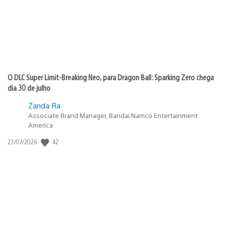
O DLC Super Limit-Breaking Neo, para Dragon Ball: Sparking Zero chega
dia 30 de julho
Zanda Ra
Associate Brand Manager, Bandai Namco Entertainment
America
42
Data
23/07/2026
de
publicação: