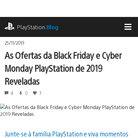
Ir
para
o
playstation.com
conteúdo
PlayStation
.Blog
MEN
25/11/2019
As Ofertas da Black Friday e Cyber
Monday PlayStation de 2019
Reveladas
4
0
7
Junte-se à família PlayStation e viva momentos