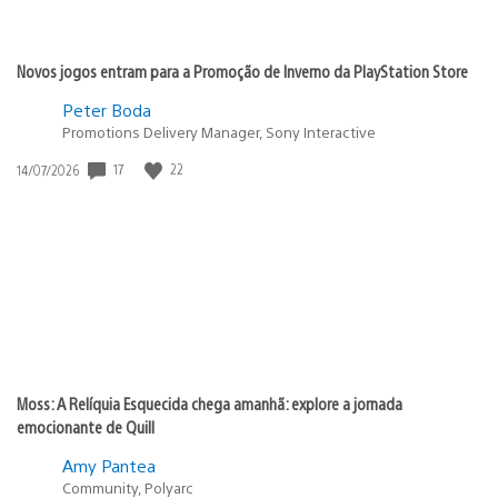
Novos jogos entram para a Promoção de Inverno da PlayStation Store
Peter Boda
Promotions Delivery Manager, Sony Interactive
17
22
Data
14/07/2026
de
publicação:
Moss: A Relíquia Esquecida chega amanhã: explore a jornada
emocionante de Quill
Amy Pantea
Community, Polyarc