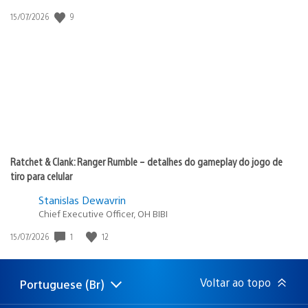
9
Data
15/07/2026
de
publicação:
Ratchet & Clank: Ranger Rumble – detalhes do gameplay do jogo de
tiro para celular
Stanislas Dewavrin
Chief Executive Officer, OH BIBI
1
12
Data
15/07/2026
de
publicação:
Voltar ao topo
Portuguese (Br)
Selecione
Região
uma
atual: