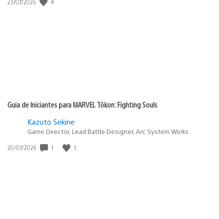
4
Data
23/07/2026
de
publicação:
Guia de Iniciantes para MARVEL Tōkon: Fighting Souls
Kazuto Sekine
Game Director, Lead Battle Designer, Arc System Works
1
5
Data
20/07/2026
de
publicação: