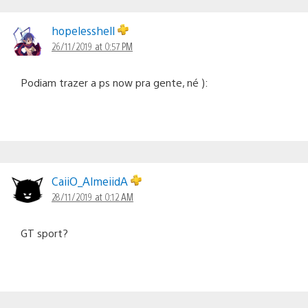
hopelesshell
26/11/2019 at 0:57 PM
Podiam trazer a ps now pra gente, né ):
CaiiO_AlmeiidA
28/11/2019 at 0:12 AM
GT sport?