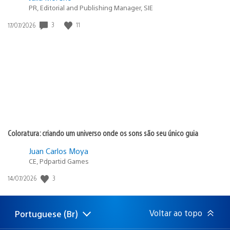
PR, Editorial and Publishing Manager, SIE
3
11
Data
17/07/2026
de
publicação:
Coloratura: criando um universo onde os sons são seu único guia
Juan Carlos Moya
CE, Pdpartid Games
3
Data
14/07/2026
de
publicação:
Voltar ao topo
Portuguese (Br)
Selecione
Região
uma
atual: