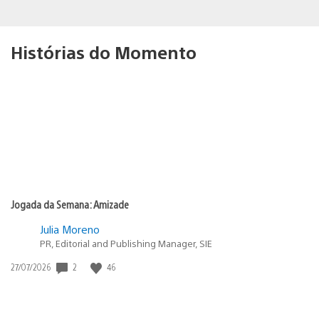
Histórias do Momento
Jogada da Semana: Amizade
Julia Moreno
PR, Editorial and Publishing Manager, SIE
2
46
Data
27/07/2026
de
publicação: