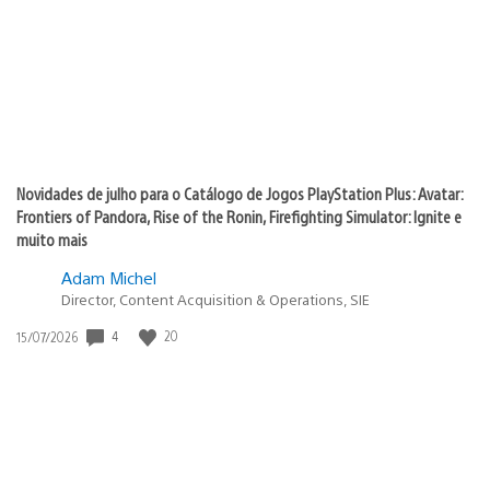
publicação:
Novidades de julho para o Catálogo de Jogos PlayStation Plus: Avatar:
Frontiers of Pandora, Rise of the Ronin, Firefighting Simulator: Ignite e
muito mais
Adam Michel
Director, Content Acquisition & Operations, SIE
4
20
Data
15/07/2026
de
publicação: