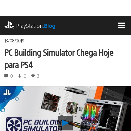
Ir
para
o
playstation.com
conteúdo
PlayStation
.Blog
MEN
13/08/2019
PC Building Simulator Chega Hoje
para PS4
0
0
3
Reproduzir
PC