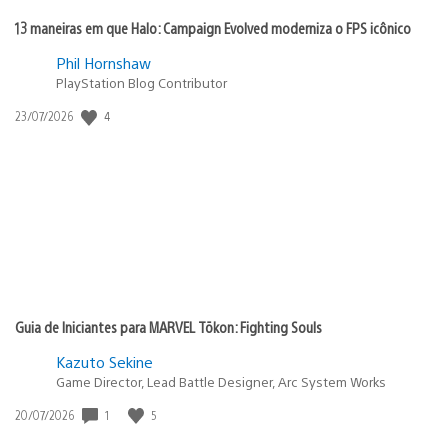
13 maneiras em que Halo: Campaign Evolved moderniza o FPS icônico
Phil Hornshaw
PlayStation Blog Contributor
4
Data
23/07/2026
de
publicação:
Guia de Iniciantes para MARVEL Tōkon: Fighting Souls
Kazuto Sekine
Game Director, Lead Battle Designer, Arc System Works
1
5
Data
20/07/2026
de