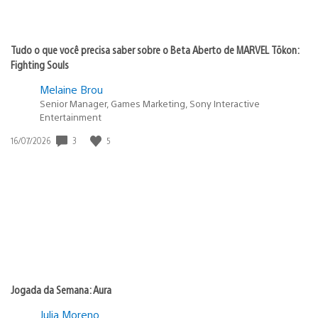
Tudo o que você precisa saber sobre o Beta Aberto de MARVEL Tōkon:
Fighting Souls
Melaine Brou
Senior Manager, Games Marketing, Sony Interactive
Entertainment
3
5
Data
16/07/2026
de
publicação:
Jogada da Semana: Aura
Julia Moreno