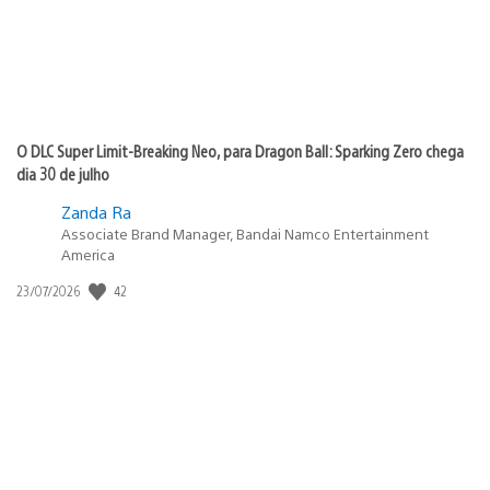
O DLC Super Limit-Breaking Neo, para Dragon Ball: Sparking Zero chega
dia 30 de julho
Zanda Ra
Associate Brand Manager, Bandai Namco Entertainment
America
42
Data
23/07/2026
de
publicação: