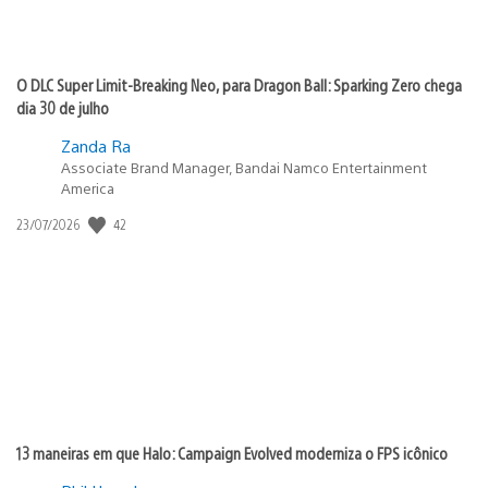
O DLC Super Limit-Breaking Neo, para Dragon Ball: Sparking Zero chega
dia 30 de julho
Zanda Ra
Associate Brand Manager, Bandai Namco Entertainment
America
42
Data
23/07/2026
de
publicação:
13 maneiras em que Halo: Campaign Evolved moderniza o FPS icônico