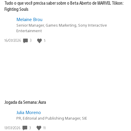
Tudo o que você precisa saber sobre o Beta Aberto de MARVEL Tōkon:
Fighting Souls
Melaine Brou
Senior Manager, Games Marketing, Sony Interactive
Entertainment
3
5
Data
16/07/2026
de
publicação:
Jogada da Semana: Aura
Julia Moreno
PR, Editorial and Publishing Manager, SIE
3
11
Data
17/07/2026