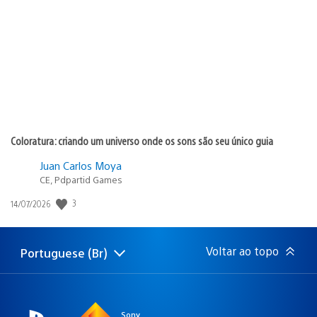
de
publicação:
Coloratura: criando um universo onde os sons são seu único guia
Juan Carlos Moya
CE, Pdpartid Games
3
Data
14/07/2026
de
publicação:
Voltar ao topo
Portuguese (Br)
Selecione
Região
uma
atual:
região
Sony