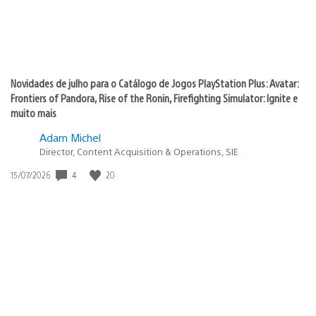
Novidades de julho para o Catálogo de Jogos PlayStation Plus: Avatar:
Frontiers of Pandora, Rise of the Ronin, Firefighting Simulator: Ignite e
muito mais
Adam Michel
Director, Content Acquisition & Operations, SIE
4
20
Data
15/07/2026
de
publicação: