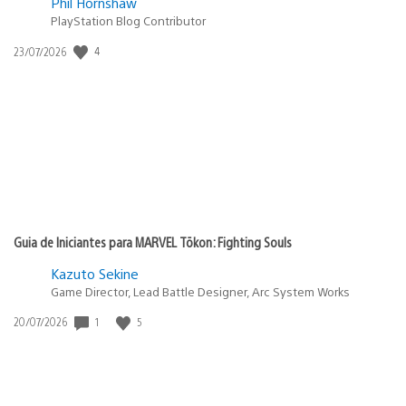
Phil Hornshaw
PlayStation Blog Contributor
4
Data
23/07/2026
de
publicação:
Guia de Iniciantes para MARVEL Tōkon: Fighting Souls
Kazuto Sekine
Game Director, Lead Battle Designer, Arc System Works
1
5
Data
20/07/2026
de
publicação: