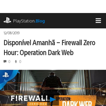
Ir
para
o
playstation.com
conteúdo
PlayStation
.Blog
MEN
12/08/2019
Disponível Amanhã – Firewall Zero
Hour: Operation Dark Web
0
0
Reproduzir
Disponível