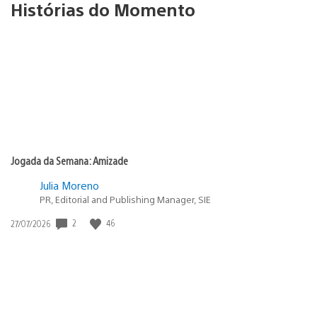
Histórias do Momento
Jogada da Semana: Amizade
Julia Moreno
PR, Editorial and Publishing Manager, SIE
2
46
Data
27/07/2026
de
publicação: