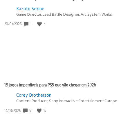
Kazuto Sekine
Game Director, Lead Battle Designer, Arc System Works
1
5
Data
20/07/2026
de
publicação:
19 jogos imperdíveis para PS5 que vão chegar em 2026
Corey Brotherson
Content Producer, Sony Interactive Entertainment Europe
8
13
Data
14/07/2026
de
publicação: