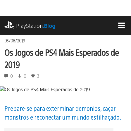
Ir
para
o
playstation.com
conteúdo
PlayStation
.Blog
MEN
05/08/2019
Os Jogos de PS4 Mais Esperados de
2019
0
0
3
Prepare-se para exterminar demonios, caçar
monstros e reconectar um mundo estilhaçado.