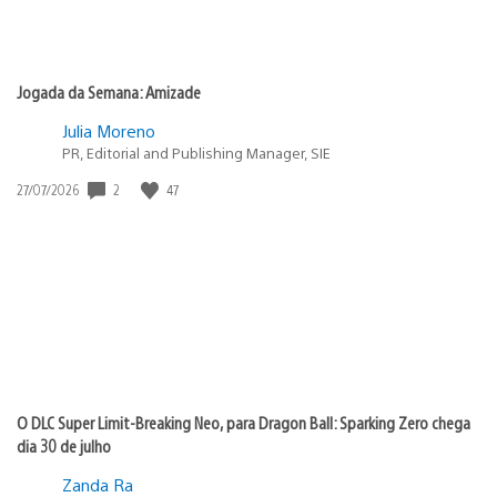
Jogada da Semana: Amizade
Julia Moreno
PR, Editorial and Publishing Manager, SIE
2
47
Data
27/07/2026
de
publicação:
O DLC Super Limit-Breaking Neo, para Dragon Ball: Sparking Zero chega
dia 30 de julho
Zanda Ra