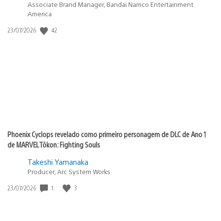
Associate Brand Manager, Bandai Namco Entertainment
America
42
Data
23/07/2026
de
publicação:
Phoenix Cyclops revelado como primeiro personagem de DLC de Ano 1
de MARVEL Tōkon: Fighting Souls
Takeshi Yamanaka
Producer, Arc System Works
1
3
Data
23/07/2026
de
publicação: