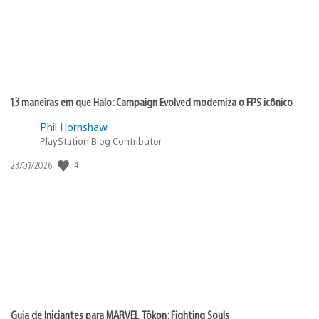
13 maneiras em que Halo: Campaign Evolved moderniza o FPS icônico
Phil Hornshaw
PlayStation Blog Contributor
4
Data
23/07/2026
de
publicação:
Guia de Iniciantes para MARVEL Tōkon: Fighting Souls