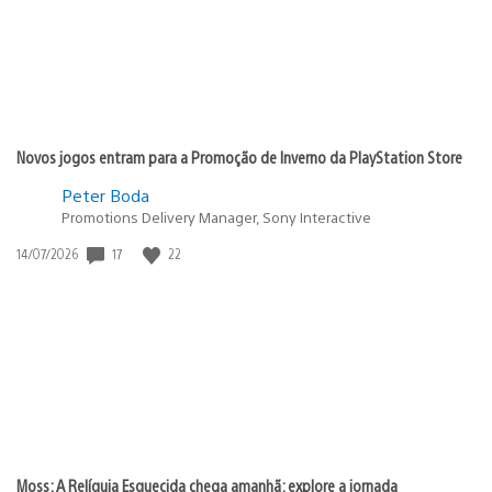
Novos jogos entram para a Promoção de Inverno da PlayStation Store
Peter Boda
Promotions Delivery Manager, Sony Interactive
17
22
Data
14/07/2026
de
publicação:
Moss: A Relíquia Esquecida chega amanhã: explore a jornada