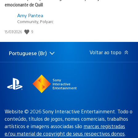
emocionante de Quill
Amy Pantea
Community, Polyarc
9
Data
15/07/2026
de
publicação:
Voltar ao topo
Portuguese (Br)
Selecione
Região
uma
atual:
região
Sony
Interactive
Entertainment
Website © 2026 Sony Interactive Entertainment. Todo o
conteúdo, títulos de jogos, nomes comerciais, trabalhos
artísticos e imagens associadas são
marcas registradas
e/ou material de copyright de seus respectivos donos
.