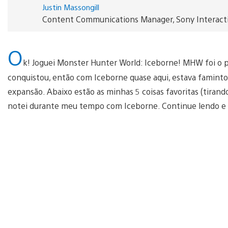
Justin Massongill
Content Communications Manager, Sony Interact
O
k! Joguei Monster Hunter World: Iceborne! MHW foi o 
conquistou, então com Iceborne quase aqui, estava famint
expansão. Abaixo estão as minhas 5 coisas favoritas (tirand
notei durante meu tempo com Iceborne. Continue lendo e v