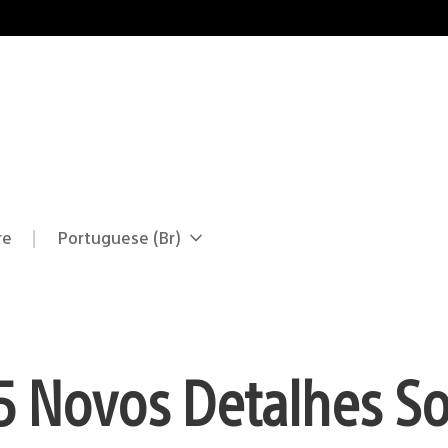
re
Portuguese (Br)
Selecione
Região
uma
atual:
região
5 Novos Detalhes S