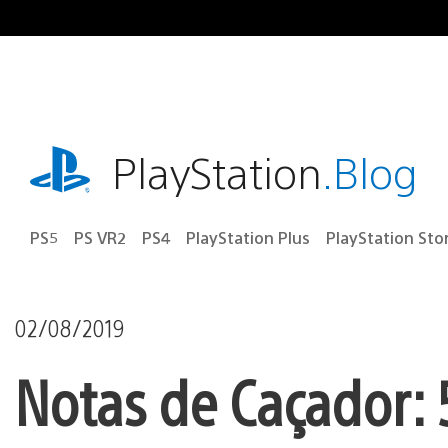
Ir
para
o
conteúdo
playstation.com
PlayStation
.Blog
PS5
PS VR2
PS4
PlayStation Plus
PlayStation Sto
02/08/2019
Notas de Caçador: 