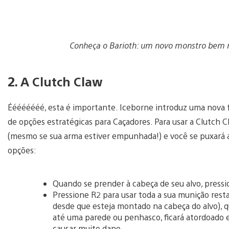
Conheça o Barioth: um novo monstro bem ma
2. A Clutch Claw
Éééééééé, esta é importante. Iceborne introduz uma nov
de opções estratégicas para Caçadores. Para usar a Clutch Cl
(mesmo se sua arma estiver empunhada!) e você se puxará 
opções:
Quando se prender à cabeça de seu alvo, pressi
Pressione R2 para usar toda a sua munição resta
desde que esteja montado na cabeça do alvo), q
até uma parede ou penhasco, ficará atordoado 
causar muito dano..