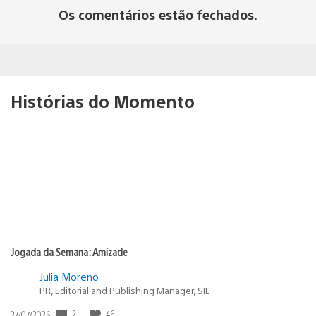
Os comentários estão fechados.
Histórias do Momento
Jogada da Semana: Amizade
Julia Moreno
PR, Editorial and Publishing Manager, SIE
2
46
Data
27/07/2026