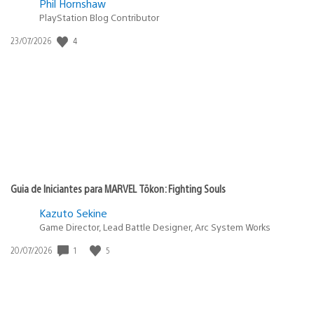
Phil Hornshaw
PlayStation Blog Contributor
4
Data
23/07/2026
de
publicação:
Guia de Iniciantes para MARVEL Tōkon: Fighting Souls
Kazuto Sekine
Game Director, Lead Battle Designer, Arc System Works
1
5
Data
20/07/2026
de
publicação: