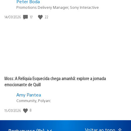
Peter Boda
Promotions Delivery Manager, Sony Interactive
17
22
Data
14/07/2026
de
publicação:
Moss: A Relíquia Esquecida chega amanhã: explore a jornada
emocionante de Quill
Amy Pantea
Community, Polyarc
8
Data
15/07/2026
de
publicação:
Voltar ao topo
Portuguese (Br)