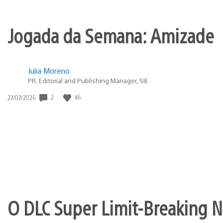
Jogada da Semana: Amizade
Julia Moreno
PR, Editorial and Publishing Manager, SIE
2
46
Data
27/07/2026
de
publicação:
O DLC Super Limit-Breaking Ne