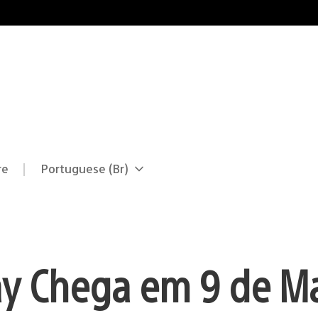
re
Portuguese (Br)
Selecione
Região
uma
atual:
região
ay Chega em 9 de Ma