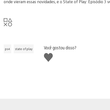
onde vieram essas novidades, e o State of Play: Episódio 3 
Você gostou disso?
ps4
state of play
Curtir