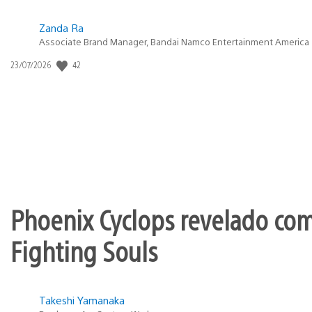
Zanda Ra
Associate Brand Manager, Bandai Namco Entertainment America
42
Data
23/07/2026
de
publicação:
Phoenix Cyclops revelado co
Fighting Souls
Takeshi Yamanaka