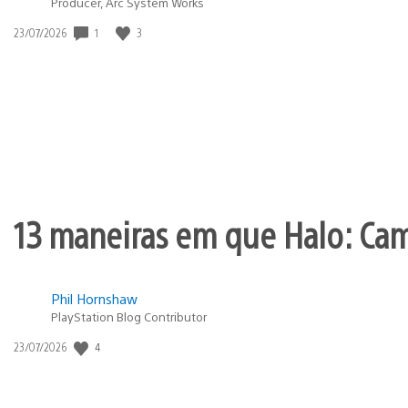
Producer, Arc System Works
1
3
Data
23/07/2026
de
publicação:
13 maneiras em que Halo: Ca
Phil Hornshaw
PlayStation Blog Contributor
4
Data
23/07/2026
de
publicação: