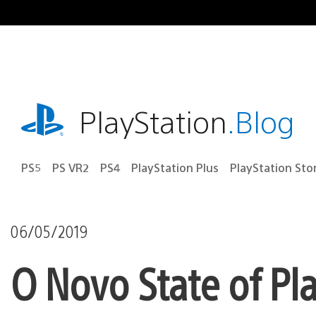
Ir
para
o
conteúdo
playstation.com
PlayStation
.Blog
PS5
PS VR2
PS4
PlayStation Plus
PlayStation Sto
06/05/2019
O Novo State of Pl